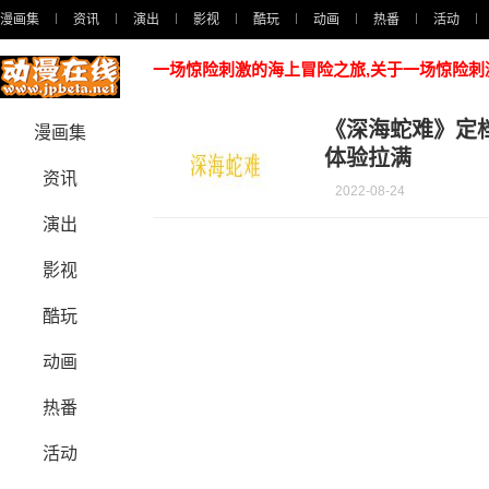
漫画集
资讯
演出
影视
酷玩
动画
热番
活动
一场惊险刺激的海上冒险之旅,关于一场惊险
《深海蛇难》定档
漫画集
体验拉满
资讯
2022-08-24
演出
影视
酷玩
动画
热番
活动