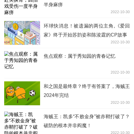
半身麻痹
2022-10-30
环球快消息！被遗漏的两位主角,《爱回
家》终于开始苏韵姿和陈浚霆的CP故事
2022-10-30
焦点观察：属于秀知园的青春记忆
2022-10-30
和之国是最终章？终于有答案了，海贼王
2024年完结
2022-10-30
海贼王：凯多“不败金身”被赤鞘打破了？
破防的根本并非阎魔！
2022-10-30