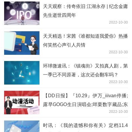
天天观察：传奇依旧 江湖永存 | 纪念金庸
先生逝世四周年
2022-10-30
天天精选！宋茜《谁都知道我爱你》热播
何笑然心声引人共情
2022-10-30
环球微速讯：《镇魂街》又拍真人剧，第
一季已不同原著，这次还会翻车吗？
2022-10-30
【DD日报】『10.29』伊万_iiivan停播;
露早GOGO生日演唱会;咩栗数字藏品;东
2022-10-30
爱璃新3D回
时讯：《我的遗憾和你有关》定档11.4