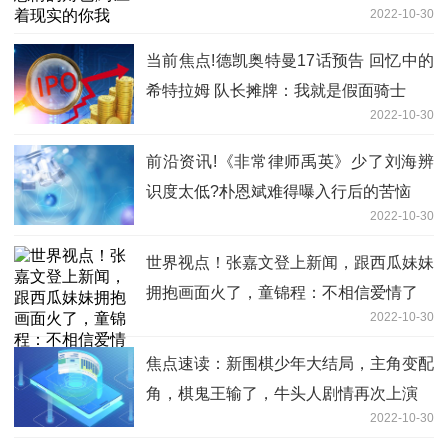
2022-10-30
当前焦点!德凯奥特曼17话预告 回忆中的
希特拉姆 队长摊牌：我就是假面骑士
2022-10-30
前沿资讯!《非常律师禹英》少了刘海辨
识度太低?朴恩斌难得曝入行后的苦恼
2022-10-30
世界视点！张嘉文登上新闻，跟西瓜妹妹
拥抱画面火了，童锦程：不相信爱情了
2022-10-30
焦点速读：新围棋少年大结局，主角变配
角，棋鬼王输了，牛头人剧情再次上演
2022-10-30