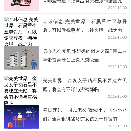
有哪些奇遇？强势占有美杜莎和萧薰儿
2022-10-30
全球信息:完美世界：石昊重生至尊骨
后，可以傲视尊者，与神火境一战之力
2022-10-30
陈乔恩在复刻郭碧婷的阔太之路?停工两
年带富豪老公上真人秀吸金
2022-10-30
完美世界：金发女子劝石昊不要建立天
庭，将会有不详与灾祸降临
2022-10-30
每日速讯：国民老公做绿叶，《小小姐
们》金高银讲述贫穷女孩另一种富有
2022-10-30