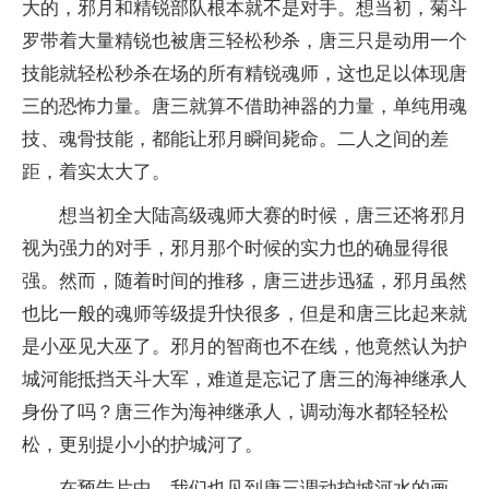
大的，邪月和精锐部队根本就不是对手。想当初，菊斗
罗带着大量精锐也被唐三轻松秒杀，唐三只是动用一个
技能就轻松秒杀在场的所有精锐魂师，这也足以体现唐
三的恐怖力量。唐三就算不借助神器的力量，单纯用魂
技、魂骨技能，都能让邪月瞬间毙命。二人之间的差
距，着实太大了。
想当初全大陆高级魂师大赛的时候，唐三还将邪月
视为强力的对手，邪月那个时候的实力也的确显得很
强。然而，随着时间的推移，唐三进步迅猛，邪月虽然
也比一般的魂师等级提升快很多，但是和唐三比起来就
是小巫见大巫了。邪月的智商也不在线，他竟然认为护
城河能抵挡天斗大军，难道是忘记了唐三的海神继承人
身份了吗？唐三作为海神继承人，调动海水都轻轻松
松，更别提小小的护城河了。
在预告片中，我们也见到唐三调动护城河水的画