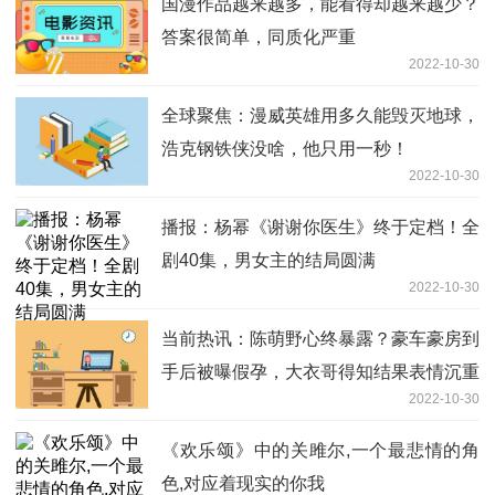
国漫作品越来越多，能看得却越来越少？
答案很简单，同质化严重
2022-10-30
全球聚焦：漫威英雄用多久能毁灭地球，
浩克钢铁侠没啥，他只用一秒！
2022-10-30
播报：杨幂《谢谢你医生》终于定档！全
剧40集，男女主的结局圆满
2022-10-30
当前热讯：陈萌野心终暴露？豪车豪房到
手后被曝假孕，大衣哥得知结果表情沉重
2022-10-30
《欢乐颂》中的关雎尔,一个最悲情的角
色,对应着现实的你我