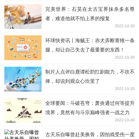
完美世界：石昊在太古宝界抹杀多名尊
者，难道他就不怕上界的报复
2022-10-30
环球快资讯丨海贼王：赤犬弄断青雉一条
腿，却让自己失去了最重要的东西！
2022-10-30
制片人点评白鹿谭松韵扛剧能力，不吹不
捧，却说到观众心坎里了
2022-10-30
全球要闻：斗破苍穹：萧炎通过何等提升
境界，竟然有与斗宗巅峰强者一战之力
2022-10-30
古天乐自曝曾赴美换骨，因拍戏受伤一度