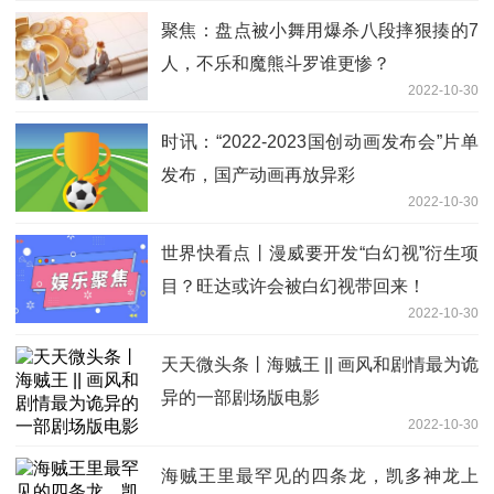
聚焦：盘点被小舞用爆杀八段摔狠揍的7
人，不乐和魔熊斗罗谁更惨？
2022-10-30
时讯：“2022-2023国创动画发布会”片单
发布，国产动画再放异彩
2022-10-30
世界快看点丨漫威要开发“白幻视”衍生项
目？旺达或许会被白幻视带回来！
2022-10-30
天天微头条丨海贼王 || 画风和剧情最为诡
异的一部剧场版电影
2022-10-30
海贼王里最罕见的四条龙，凯多神龙上