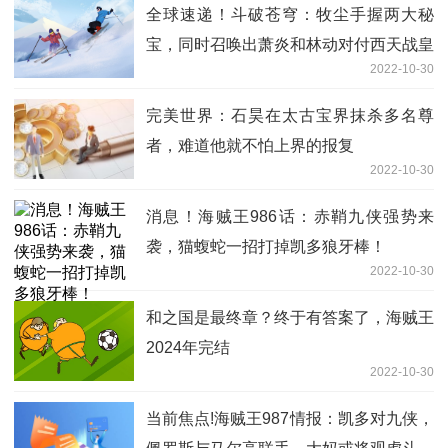
全球速递！斗破苍穹：牧尘手握两大秘
宝，同时召唤出萧炎和林动对付西天战皇
2022-10-30
完美世界：石昊在太古宝界抹杀多名尊
者，难道他就不怕上界的报复
2022-10-30
消息！海贼王986话：赤鞘九侠强势来
袭，猫蝮蛇一招打掉凯多狼牙棒！
2022-10-30
和之国是最终章？终于有答案了，海贼王
2024年完结
2022-10-30
当前焦点!海贼王987情报：凯多对九侠，