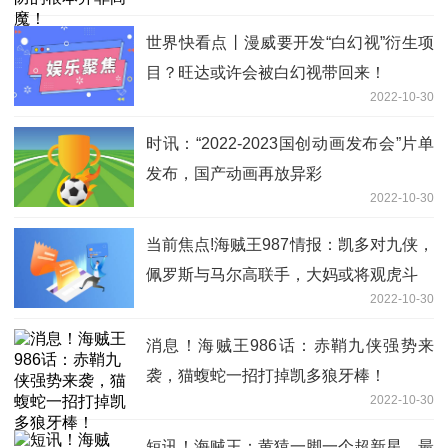
世界快看点丨漫威要开发“白幻视”衍生项
目？旺达或许会被白幻视带回来！
2022-10-30
时讯：“2022-2023国创动画发布会”片单
发布，国产动画再放异彩
2022-10-30
当前焦点!海贼王987情报：凯多对九侠，
佩罗斯与马尔高联手，大妈或将观虎斗
2022-10-30
消息！海贼王986话：赤鞘九侠强势来
袭，猫蝮蛇一招打掉凯多狼牙棒！
2022-10-30
短讯！海贼王：黄猿一脚一个超新星，最