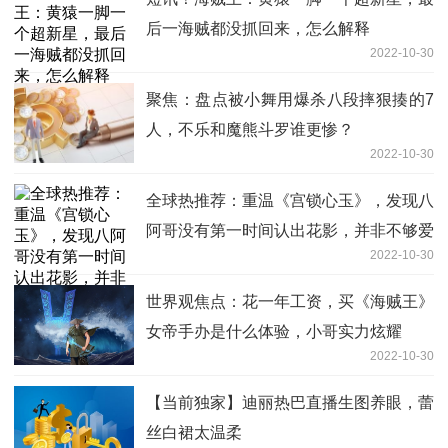
后一海贼都没抓回来，怎么解释
2022-10-30
聚焦：盘点被小舞用爆杀八段摔狠揍的7
人，不乐和魔熊斗罗谁更惨？
2022-10-30
全球热推荐：重温《宫锁心玉》，发现八
阿哥没有第一时间认出花影，并非不够爱
2022-10-30
世界观焦点：花一年工资，买《海贼王》
女帝手办是什么体验，小哥实力炫耀
2022-10-30
【当前独家】迪丽热巴直播生图养眼，蕾
丝白裙太温柔