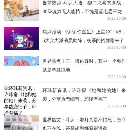
当前热点-斗罗大陆：柳二龙暴怒参战，
80级魂力无人能挡，不愧是蓝电霸王龙
2022-10-29
焦点滚动:《谢谢你医生》上星CCTV8，
5大实力派演员助阵，杨幂的招牌剧来了
2022-10-30
世界热点！王一博跳舞时，其中一个动作
就是单膝跪地
2022-10-30
环球新资讯：许玮甯《她和她的她》来
袭，分享热恋细节，邱泽有福了
2022-10-30
世界热文：斗罗：邪月真是不怕死，智商
也不在线，还是胡列娜看得透彻