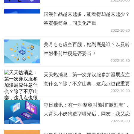
2022-10-30
国漫作品越来越多，能看得却越来越少？
答案很简单，同质化严重
2022-10-30
美月もも虚空百舰，她到底是谁？以及转
生附带前世梗是否妥当？
2022-10-30
天天热消息：第一次穿汉服参加漫展应注
意什么？除了不穿山寨，这几点也很重要
2022-10-30
每日速讯：有一种整容叫熊祁“掀刘海”，
大背头小奶狗造型曝光后，网友：我又恋
2022-10-30
爱了！