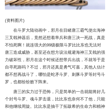
(资料图片)
在斗罗大陆动画中，邪月在目睹唐三霸气使出海神
三叉戟神器后，竟然还想着率兵和唐三决一死战，真是
不怕死啊！就连强大的99级极限斗罗比比东也无法对
唐三造成威胁，甚至还在想方设法规避海神三叉戟的强
力破坏性，邪月在这个时候还想带兵出战，不就等于是
自寻死路吗？不过，邪月还真是勇气可嘉，其他人估计
都不想再战斗了，哪怕是蛇矛斗罗、刺豚斗罗等封号斗
罗，也都纷纷败下阵来。
唐三的实力过于恐怖，只是简单的一击就能将好几
个封号斗罗、魂斗罗击退，比比东也奈何不了他，只能
和他继续周旋。比比东是抽干了拓跋希的生命力和精神