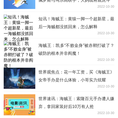
佩罗斯与马尔高联手，大妈或将观虎斗
2022-10-30
短讯！海贼王：黄猿一脚一个超新星，最
后一海贼都没抓回来，怎么解释
2022-10-30
海贼王：凯多“不败金身”被赤鞘打破了？
破防的根本并非阎魔！
2022-10-30
世界观焦点：花一年工资，买《海贼王》
女帝手办是什么体验，小哥实力炫耀
2022-10-30
世界速讯：海贼王：索隆百元手办遭人嫌
弃，拿回家装好后10万有人抢
2022-10-30