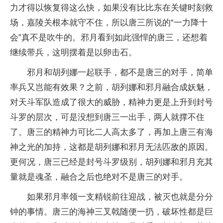
力才得以恢复得这么快，如果没有比比东在关键时刻救
场，嘉陵关根本就守不住，所以唐三所说的“一力降十
会”真不是吹牛的。邪月看到如此强悍的唐三，还想着
继续带兵，这明摆着是以卵击石。
邪月和胡列娜一起联手，都不是唐三的对手，简单
率兵又岂能有效果？之前，胡列娜和邪月融合成妖魅，
对天斗军队造成了很大的威胁，精神力更是上升到封号
斗罗的层次，可是没想到唐三一出手，两人就撑不住
了。唐三的精神力可比二人高太多了，再加上唐三有海
神之光的加持，这都是胡列娜和邪月无法匹敌的原因。
更何况，唐三已经是封号斗罗级别，胡列娜和邪月充其
量就是魂圣，融合之后也绝对不是唐三的对手。
如果邪月率领一支精锐前往迎战，被灭也就是分分
钟的事情。唐三的海神三叉戟随便一扔，破坏性都是巨