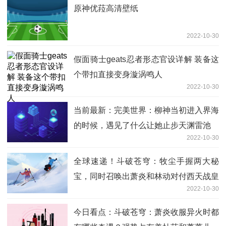
原神优菈高清壁纸
2022-10-30
假面骑士geats忍者形态官设详解 装备这
个带扣直接变身漩涡鸣人
2022-10-30
当前最新：完美世界：柳神当初进入界海
的时候，遇见了什么让她止步天渊雷池
2022-10-30
全球速递！斗破苍穹：牧尘手握两大秘
宝，同时召唤出萧炎和林动对付西天战皇
2022-10-30
今日看点：斗破苍穹：萧炎收服异火时都