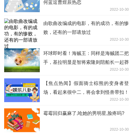
何蓝逗曹煜辰热恋
2022-10-30
由歌曲改编成的电影，有的成功，有的惨
败，还有的一部请放过
2022-10-30
环球即时看！海贼王：同样是海贼团二把
手，基拉明显是智将索隆则陪船长一起莽
2022-10-30
【焦点热闻】假面骑士棕熊的变身者登
场，看起来很中二，将会拿到怪兽带扣！
2022-10-30
霉霉回归赢麻了,呛她的男明星,脸疼吗?
2022-10-30