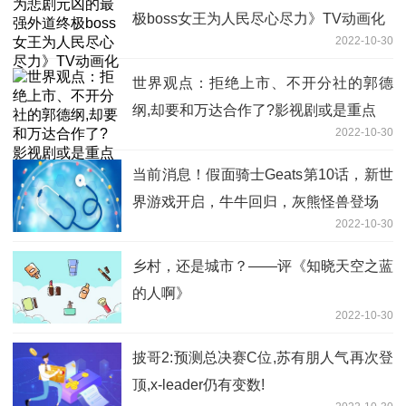
极boss女王为人民尽心尽力》TV动画化
2022-10-30
世界观点：拒绝上市、不开分社的郭德
纲,却要和万达合作了?影视剧或是重点
2022-10-30
当前消息！假面骑士Geats第10话，新世
界游戏开启，牛牛回归，灰熊怪兽登场
2022-10-30
乡村，还是城市？——评《知晓天空之蓝
的人啊》
2022-10-30
披哥2:预测总决赛C位,苏有朋人气再次登
顶,x-leader仍有变数!