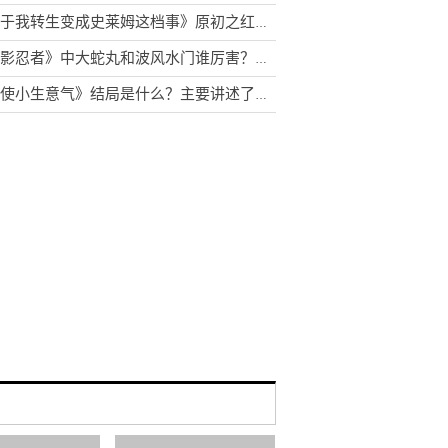
《关于我转生变成史莱姆这档事》原初之红为什么害怕原初之黑？库洛艾为什么杀米莉姆？
《火影忍者》中大蛇丸和波风水门谁厉害？鼬为什么叫卡卡西大哥
《天使小生意气》结局是什么？主要讲述了什么故事？