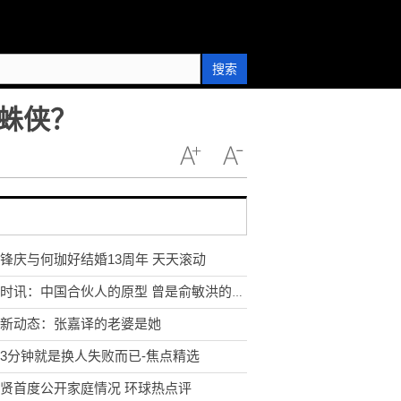
搜索
蛛侠？
锋庆与何珈好结婚13周年 天天滚动
环球时讯：中国合伙人的原型 曾是俞敏洪的合伙人
新动态：张嘉译的老婆是她
3分钟就是换人失败而已-焦点精选
贤首度公开家庭情况 环球热点评