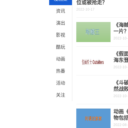
位或被抢走？
2022-10-17
资讯
演出
《海
一片
影视
2022-10
酷玩
《假面
动画
海东
2022-10
热番
《斗破
活动
然战
关注
2022-10
动画
物包
2022-08