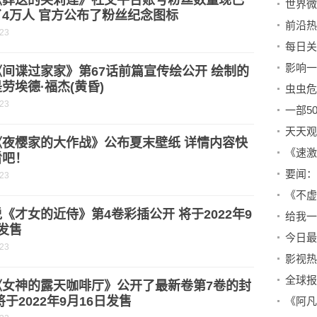
《葬送的芙莉莲》社交平台账号粉丝数量现已
4万人 官方公布了粉丝纪念图标
前沿热
-23
间谍过家家》第67话前篇宣传绘公开 绘制的
劳埃德·福杰(黄昏)
-23
《夜樱家的大作战》公布夏末壁纸 详情内容快
《速激
看吧！
-23
《才女的近侍》第4卷彩插公开 将于2022年9
发售
-23
全球报
《女神的露天咖啡厅》公开了最新卷第7卷的封
将于2022年9月16日发售
《阿凡