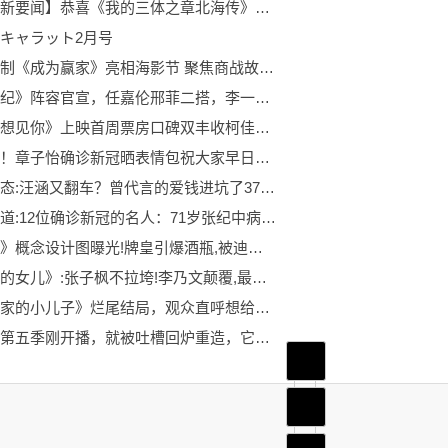
【全球新要闻】恭喜《我的三体之章北海传》播放破亿！！！
キャラット2月号
徐峥监制《成为赢家》亮相海影节 聚焦商战故事_世界快看点
《武庚纪》阵容官宣，任嘉伦邢菲二搭，李一桐或与成毅搭档新剧！
电影《想见你》上映首周票房口碑双丰收柯佳嬿许光汉命定爱情值得一刷再刷_环球精选
微资讯！章子怡确诊新冠晒表情包祝大家早日阳康
当前动态:汪涵又翻车？曾代言的爱钱进坑了37万用户，今直播带货退货七成
环球报道:12位确诊新冠的名人：71岁张纪中病情加重，朱丹因全家变阳痛哭
《牌皇》概念设计图曝光!牌皇引爆酒瓶,被迪士尼收购后惨遭遗忘|环球热闻
《回来的女儿》:张子枫不拉垮!李乃文颠覆,最惊艳的是47岁的她 今日讯
《财阀家的小儿子》烂尾结局，观众直呼想给编剧寄刀片
星辰变第五季刚开播，就被吐槽回炉重造，它到底犯了什么错误？_世界视讯
首页
频道