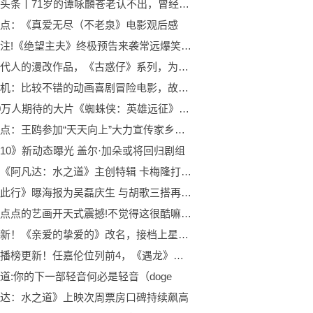
世界微头条丨71岁的谭咏麟苍老认不出，曾经力压张国荣统治歌坛，风流事被骂20多年
点：《真爱无尽（不老泉》电影观后感
每日关注!《绝望主夫》终极预告来袭常远爆笑演绎勇闯异世界之旅
影响一代人的漫改作品，《古惑仔》系列，为什么没有继续下去呢
虫虫危机：比较不错的动画喜剧冒险电影，故事有趣，值得一看！
一部50万人期待的大片《蜘蛛侠：英雄远征》，5天狂扫8亿！|天天观焦点
天天观点：王鸥参加“天天向上”大力宣传家乡广西，南宁妹子大明星
10》新动态曝光 盖尔·加朵或将回归剧组
要闻：《阿凡达：水之道》主创特辑 卡梅隆打造新篇章
《不虚此行》曝海报为吴磊庆生 与胡歌三搭再聚首_全球观天下
给我一点点的艺画开天式震撼!不觉得这很酷嘛？这完全符合了我对三体的幻想。-热点评
今日最新！《亲爱的挚爱的》改名，接档上星剧场，胡一天没内味了
影视热播榜更新！任嘉伦位列前4，《遇龙》排名第2，榜首才是大黑马:天天快播报
道:你的下一部轻音何必是轻音（doge
达：水之道》上映次周票房口碑持续飙高