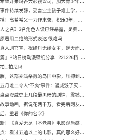
影评人希望好莱坞各大影视公司，加大青少年电影的投资力度
周震南事件持续发酵，受害业主孩子难上学，官司赢100次都没用_世界播资讯
今晚开播！高希希又一力作来袭，积压3年，其中一位演员已经离世
《以家人之名》3名角色人设已经暴露，是典型小人，贺子秋要吃亏-全球新消息
原著用二维的形式表达 很难吗
武庚纪真人剧官宣，祝绪丹无缘女主，逆天而行没有被删，这波稳了:全球速递
『每日篇』P站日榜动漫壁纸分享 _221226档_天天时讯
拍...拍尼玛
重口血腥，这部充满杀戮的岛国电影，压抑到让人无法呼吸！
影视圈五月唯二令人“不爽”事件：漫威毁了灭霸，HBO毁了夜王
视点！盘点漫威史上几段最黑暗的剧情，震撼了无数观众的心灵
雷锋的故事动画，据说花两千万。看完后网友笑哭：还不如那种电影
后，重看《你的名字》
新！《真爱无尽（不老泉》电影观后感。
今日看点：看过五遍以上的电影，真的那么好看吗