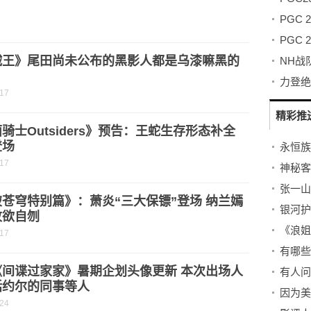
PGC
贼王》尾田尚未公布的黑影人都是乌漆嘛黑的
？
-17
精彩推
骑士Outsiders》预告：王蛇生存形态补全
登场
-17
苍穹特别篇》：萧炎“三大保镖”登场 纳兰嫣
败欲自刎
-17
有哪些
《间谍过家家》暑期企划头像更新 本次出场人
括约尔的同事等人
-24