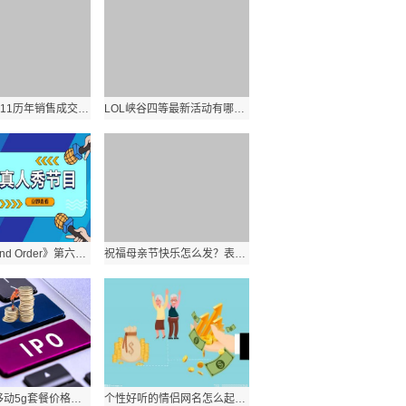
淘宝天猫双11历年销售成交额数据是多少？历年双十一淘宝天猫业绩分析？ 环球实时
LOL峡谷四等最新活动有哪些？活动规则奖励有哪些？:世界看热讯
《Fate Grand Order》第六章怎么玩？FGO第六章敌方配置汇总？_世界报资讯
祝福母亲节快乐怎么发？表达了妈妈辛苦了女神节日快乐的句子有哪些？
2021中国移动5g套餐价格是多少？移动5g卡最新流量套餐资费一览表？
个性好听的情侣网名怎么起？简短配对情侣昵称专用有哪些？