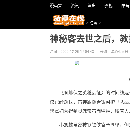
漫画集
资讯
演出
影视
酷玩
>
动漫
>
神秘客去世之后，教
时间:
2022-12-26 17:04:43
来源:
暖心的大白
《蜘蛛侠之英雄远征》的时间线是
侠已经逝世，雷神跟随着银河护卫队离
黑寡妇为得到灵魂宝石而牺牲，所有人
小蜘蛛虽然被钢铁侠寄予厚望，但