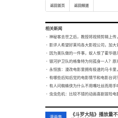
返回首页
返回频道
相关新闻
神秘客去世之后，教授将视频剪辑上传
影评人希望好莱坞各大影视公司，加大
因为美队做的一件事，蚁人恨了霍华德
银河护卫队的格鲁特为何孤身一人？原
永恒族：漫改电影里拥有极速的马卡里
有哪些后知后觉的电影情节和电影台词
有人问蜘蛛侠为什么不用嘴吐丝而用手
虫虫危机：比较不错的动画喜剧冒险电
雷锋的故事动画，据说花两千万。看完
今日看点：看过五遍以上的电影，真的
《斗罗大陆》播放量不
漫画集