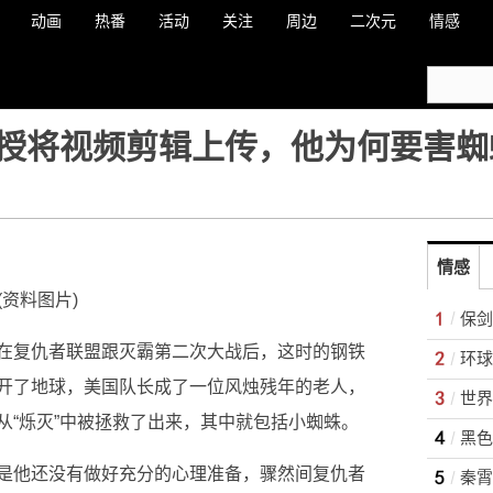
动画
热番
活动
关注
周边
二次元
情感
授将视频剪辑上传，他为何要害蜘
情感
(资料图片)
保剑
在复仇者联盟跟灭霸第二次大战后，这时的钢铁
开了地球，美国队长成了一位风烛残年的老人，
世界
从“烁灭”中被拯救了出来，其中就包括小蜘蛛。
黑色
是他还没有做好充分的心理准备，骤然间复仇者
秦霄