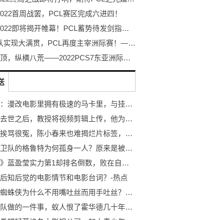
 2022首周战罢，PCL赛区完成六进四！
PGC 2022即将揭开帷幕！PCL蓄势待发剑指至高荣耀！
NH战队实现大满贯，PCL再度主宰洲际赛！——2022PCS7东亚洲际赛完美收官
力登绝顶，纵横八荒——2022PCS7东亚洲际赛蓄势待发！
送
永恒族：漫改电影里拥有极速的马卡里，与挂掉的快银相比谁更快？:焦点速看
神秘客去世之后，教授将视频剪辑上传，他为何要害蜘蛛侠？
张一山挨骂很冤，陈小春来也难揭烂片标签，翻拍经典就是走钢丝绳:世界即时看
银河护卫队的格鲁特为何孤身一人？原来是被家族流放了
《浪姐》蓝盈莹实力第1却排名倒数，败在自己粉丝手上，都尽力了
后知后觉的电影情节和电影台词？-热点
有人问蜘蛛侠为什么不用嘴吐丝而用手吐丝？网友：反派要笑了！
因为美队做的一件事，蚁人恨了霍华德几十年，这个锅妮妮不背！-观天下