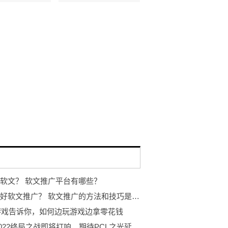
软文？ 软文推广平台有哪些？
如何做好软文推广？ 软文推广的方法和技巧是什么？
9游戏告诉你，如何边玩游戏边拿零花钱
PGC2022终局之战即将打响，期待PCL之光延续迈向最高顶峰！