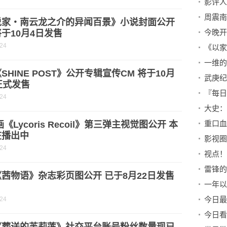
说家・南云龙之介的异闻百景》小说封面公开
于10月4日发售
-24
一维的
SHINE POST》公开专辑宣传CM 将于10月
正式发售
-24
大史：
画《Lycoris Recoil》第三弹主视觉图公开 本
在播出中
-24
茜物语》杂志彩页图公开 已于8月22日发售
一年以
今日最
-24