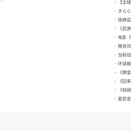
-23
きらら