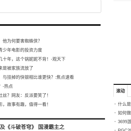
，他为何要害蜘蛛侠？
青少年电影的投资力度
几十年，这个锅妮妮不背！-观天下
来是被家族流放了
，与挂掉的快银相比谁更快？:焦点速看
？-热点
滚动
吐丝？网友：反派要笑了！
什么是
影，故事有趣，值得一看！
后网友笑哭：还不如那种电影
369
那么好看吗
及《斗破苍穹》 国漫霸主之