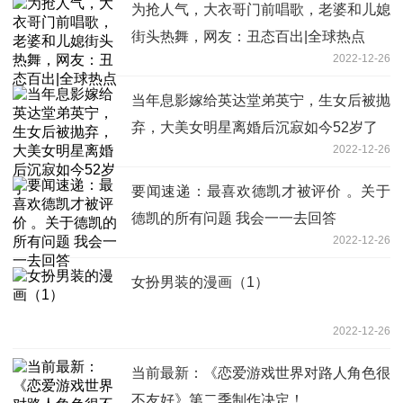
为抢人气，大衣哥门前唱歌，老婆和儿媳
街头热舞，网友：丑态百出|全球热点
2022-12-26
当年息影嫁给英达堂弟英宁，生女后被抛
弃，大美女明星离婚后沉寂如今52岁了
2022-12-26
要闻速递：最喜欢德凯才被评价 。关于
德凯的所有问题 我会一一去回答
2022-12-26
女扮男装的漫画（1）
2022-12-26
当前最新：《恋爱游戏世界对路人角色很
不友好》第二季制作决定！