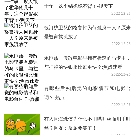
十年，这个锅妮妮不背！-观天下
2022-12-26
银河护卫队的格鲁特为何孤身一人？原来
是被家族流放了
2022-12-26
永恒族：漫改电影里拥有极速的马卡里，
与挂掉的快银相比谁更快？:焦点速看
2022-12-26
有哪些后知后觉的电影情节和电影台
词？-热点
2022-12-26
有人问蜘蛛侠为什么不用嘴吐丝而用手吐
丝？网友：反派要笑了！