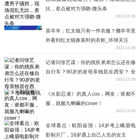
比，差点被对方强吻-微头条
2022-12-26
喜羊羊：红太狼只有一件衣服？懒羊羊意
外看到红太狼换装时的衣柜_环球关注
2022-12-26
记者问张艺谋：你的残疾弟弟怎么还在修
自行车？90岁的老母亲独居在西安？ 全
2022-12-26
球观速讯
《火影忍者》的真人cos，网友：谁都不
服，就服九喇嘛的coser！
2022-12-26
全球看点：欧阳奋强：14岁考上峨眉电
影制片厂，18岁遇上自己人生的女主