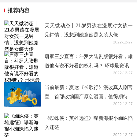
推荐内容
天天微动态丨21岁男孩在漫展对女孩一
见钟情，没想到她竟然是女装大佬
2022-12-27
唐家三少直言：斗罗大陆剧版很好看，难
道他有说不好看的权利吗？ 环球最资讯
2022-12-27
当前最新：夏达《长歌行》漫改真人剧官
宣，首部改编国产原创漫画，值得期待
2022-12-27
《蜘蛛侠：英雄远征》曝新海报小蜘蛛陷
入迷茫
2022-12-27