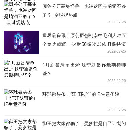
圆谷公开募集怪兽，也许这回是脑洞不够
了？_全球观热点
2022-12-26
世界最资讯丨原创原创柯南​中毛利大叔五
个给力瞬间，被射50多次却依旧保持清
2022-12-26
醒的天才
1月新番清单出炉 这季新番你最期待哪
些？
2022-12-26
环球微头条丨“汪汪队”们的IP生意圣经
2022-12-26
御王把大家都骗了，曼多拉是自己计划的