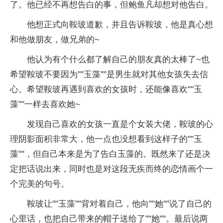
了。他已经不再想告白的事，但鲍鱼凡却想对他告白。
他想正式向鞍玻道歉，并且告诉鞍玻，他是真心想
和他做朋友，做兄弟的~
他认为有个什么都了解自己的朋友真的太棒了~也
希望鞍玻不要因为""玉藻""是男生就对其他女孩失去信
心。希望鞍玻再遇到喜欢的女孩时，还能像喜欢""玉
藻""一样去喜欢她~
发现自己喜欢的女孩一直是个女装大佬，鞍玻的心
理阴影面积非常大，他一点也没想看到这样子的""玉
藻""，但自己本来是为了告白玉藻的。既然来了还是决
定把话说出来，同时也是对这段无疾而终的恋情画个一
个完美的句号。
鞍玻让""玉藻""背对着自己，他向""她""说了自己的
心里话，也把自己带来的帽子送给了""她""。最后说两