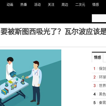
动画
热番
活动
关注
周边
二次元
情感
山治要被斯图西吸光了？瓦尔波应该
情感
保剑
世界
黑色
秦霄