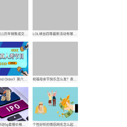
淘宝天猫双11历年销售成交额数据是多少？历年双十一淘宝天猫业绩分析？ 环球实时
LOL峡谷四等最新活动有哪些？活动规则奖励有哪些？:世界看热讯
《Fate Grand Order》第六章怎么玩？FGO第六章敌方配置汇总？_世界报资讯
祝福母亲节快乐怎么发？表达了妈妈辛苦了女神节日快乐的句子有哪些？
2021中国移动5g套餐价格是多少？移动5g卡最新流量套餐资费一览表？
个性好听的情侣网名怎么起？简短配对情侣昵称专用有哪些？