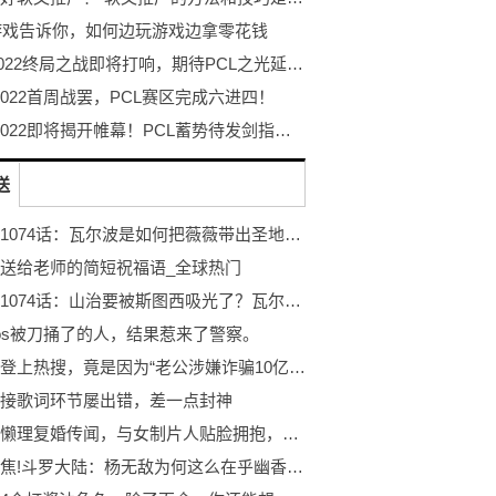
9游戏告诉你，如何边玩游戏边拿零花钱
PGC2022终局之战即将打响，期待PCL之光延续迈向最高顶峰！
 2022首周战罢，PCL赛区完成六进四！
PGC 2022即将揭开帷幕！PCL蓄势待发剑指至高荣耀！
送
海贼王1074话：瓦尔波是如何把薇薇带出圣地的？网友：藏在嘴里了
送给老师的简短祝福语_全球热门
海贼王1074话：山治要被斯图西吸光了？瓦尔波应该是黑胡子的人
os被刀捅了的人，结果惹来了警察。
王丽坤登上热搜，竟是因为“老公涉嫌诈骗10亿”的传闻:环球资讯
接歌词环节屡出错，差一点封神
黄晓明懒理复婚传闻，与女制片人贴脸拥抱，女方是3个孩子的妈妈:全球视讯
重点聚焦!斗罗大陆：杨无敌为何这么在乎幽香绮罗仙品？破之一族因它真正蜕变