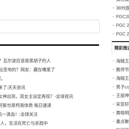
369
PGC
精彩推
了？瓦尔波应该是黑胡子的人
教师节
带出圣地的？网友：藏在嘴里了
察。
男子c
来了:天天资讯
女神出现，双女主设定再现？-全球视讯
宋亚轩
阿絮也是柯南体质 每日速递
最后一滴血！:全球关注
超人，生活在死亡与杀戮中