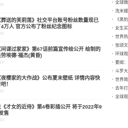
-24
《葬送的芙莉莲》社交平台账号粉丝数量现已
4万人 官方公布了粉丝纪念图标
-23
张颂文
间谍过家家》第67话前篇宣传绘公开 绘制的
环球观
劳埃德·福杰(黄昏)
-23
《夜樱家的大作战》公布夏末壁纸 详情内容快
看吧！
-23
《才女的近侍》第4卷彩插公开 将于2022年9
发售
-23