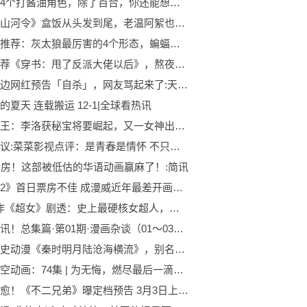
赵丽颖4个打酱油角色，除了百合，你还能想起哪个？|天天观察
一部《山河令》盒饭从头发到尾，老温阿絮也是柯南体质 每日速递
世界热推荐：灰太狼最厉害的4个形态，蝙蝠魔只能垫底，为爱形态无敌了
特别推荐《穿书：甩了反派大佬以后》，熬夜也要追完！|全球新动态
知名擦边网红预告「自杀」，网友骂起来了:天天资讯
的夏天 连载搬运 12-1|全球看热讯
万相之王：李洛获秘宝将要崛起，又一女神出现，双女主设定再现？-全球视讯
环球热议:菜菜影视点评：是青春是情怀 不只是电影
票房！这部被低估的华语动画赢麻了！:简讯
《黑豹2》首日票房不佳 成漫威近年最差开画成绩 动态焦点
DC新作《超女》剧透：史上最硬核女超人，生活在死亡与杀戮中
当前视讯！总集篇·第01期·漫画杂谈（01～03期）
秦朝历史动漫《秦时明月陆沧海横流》，别名不错，音乐歌曲动听
吞噬星空动画：74集 | 为无悔，燃尽最后一滴血！:全球关注
暖心疗愈！《不二兄弟》曝定档预告 3月3日上映-全球微速讯