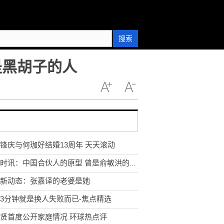
搜索
是黑胡子的人
锋庆与何珈好结婚13周年 天天滚动
环球时讯：中国合伙人的原型 曾是俞敏洪的合伙人
新动态：张嘉译的老婆是她
3分钟就是换人失败而已-焦点精选
贤首度公开家庭情况 环球热点评