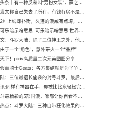
全球微头条丨有一种反差叫“男扮女装”，薛之谦女装大佬，看到孙红雷：这是狼外婆？
洗米嫂发文称自己失去了所有，有钱有房不是幸福，无病无灾才是真_焦点精选
《黑豹2》上线即扑街，久违的漫威有点垮，坐等《蚁人3》挽回颓势:全球报道
女生买可乐暗示啥意思_可乐暗示啥意思 世界时快讯
世界热文：斗罗大陆：除了三位神王之外，他们七人融合也能施展“神罚”？
由于一个“角色”，意外带火一个“品牌”
天下！pixiv高质量二次元美图图分享
要闻：假面骑士Geats：各方集结就是为了争夺创世女神，龙骑开头铠武结尾
斗罗大陆：三位最擅长偷袭的封号斗罗，最后一位曾深爱独孤博-快资讯
世界简讯:同样有神器在手，却被比比东轻松完虐，千仞雪到底差哪了？
去年打斗最精彩的5部国漫，哪部让你百看不厌？
全球观热点：斗罗大陆：三种自带狂化效果的武魂，最后一种可化身远古巨龙