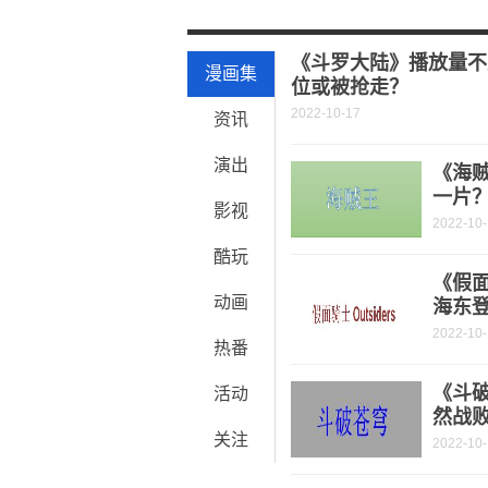
世界热推荐：灰太狼最厉害的4个形态
重点聚焦!斗罗大陆：杨无敌为何这么
《斗罗大陆》播放量不
漫画集
位或被抢走？
2022-10-17
资讯
演出
《海
一片
影视
2022-10
酷玩
《假面
动画
海东
2022-10
热番
《斗破
活动
然战
关注
2022-10