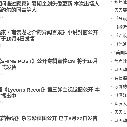
《间谍过家家》暑期企划头像更新 本次出场人
括约尔的同事等人
-24
说家・南云龙之介的异闻百景》小说封面公开
于10月4日发售
-24
“美国
SHINE POST》公开专辑宣传CM 将于10月
正式发售
-24
画《Lycoris Recoil》第三弹主视觉图公开 本
在播出中
-24
茜物语》杂志彩页图公开 已于8月22日发售