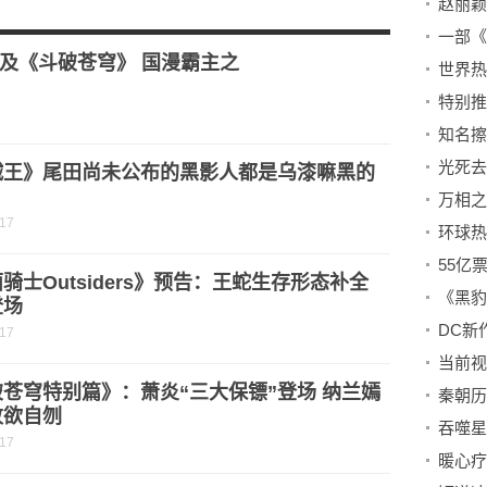
，蝙蝠魔只能垫底，为爱形态无敌了
在乎幽香绮罗仙品？破之一族因它真正蜕变
及《斗破苍穹》 国漫霸主之
光死去
贼王》尾田尚未公布的黑影人都是乌漆嘛黑的
？
-17
55亿
骑士Outsiders》预告：王蛇生存形态补全
登场
-17
苍穹特别篇》：萧炎“三大保镖”登场 纳兰嫣
败欲自刎
-17