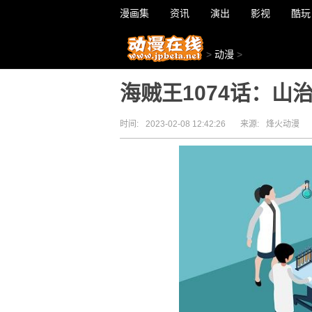
漫画集
资讯
演出
影视
酷玩
>
动漫
>
海贼王1074话：
时间:
2023-02-08 12:42:26
来源:
烽火动漫