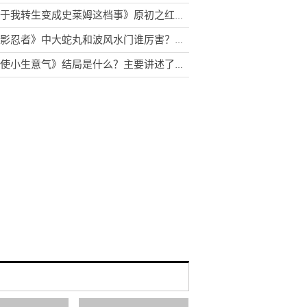
《关于我转生变成史莱姆这档事》原初之红为什么害怕原初之黑？库洛艾为什么杀米莉姆？
《火影忍者》中大蛇丸和波风水门谁厉害？鼬为什么叫卡卡西大哥
《天使小生意气》结局是什么？主要讲述了什么故事？