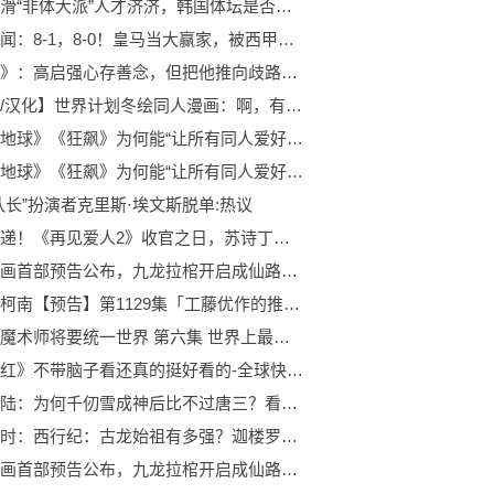
短道速滑“非体大派”人才济济，韩国体坛是否会感到后悔？
天天要闻：8-1，8-0！皇马当大赢家，被西甲保送争冠，扎心巴萨，马竞最惨
《狂飙》：高启强心存善念，但把他推向歧路的，是他的优柔寡断！
【搬运/汉化】世界计划冬绘同人漫画：啊，有两个绘名|实时焦点
《流浪地球》《狂飙》为何能“让所有同人爱好者有饭吃”？:今日热议
《流浪地球》《狂飙》为何能“让所有同人爱好者有饭吃”？_天天快报
队长”扮演者克里斯·埃文斯脱单:热议
焦点速递！《再见爱人2》收官之日，苏诗丁抉择日的行为令人迷惑
遮天动画首部预告公布，九龙拉棺开启成仙路，女性建模还需优化
名侦探柯南【预告】第1129集「工藤优作的推理秀（下集）」
冰剑的魔术师将要统一世界 第六集 世界上最强的魔术师少年，戴着面具 预告
《满江红》不带脑子看还真的挺好看的-全球快消息
斗罗大陆：为何千仞雪成神后比不过唐三？看看他们第七魂环就懂了 世界快播
天天实时：西行纪：古龙始祖有多强？迦楼罗只是玩具，吃遍龙王媲美三清！
遮天动画首部预告公布，九龙拉棺开启成仙路，女性建模还需优化