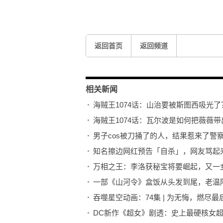
返回首页
返回频道
相关新闻
海贼王1074话：山治要被斯图西吸光
海贼王1074话：瓦尔波是如何把薇薇
男子cos被刀捅了的人，结果惹来了警
知名擦边网红预告「自杀」，网友骂起
万相之王：李洛获秘宝将要崛起，又一
一部《山河令》盒饭从头发到尾，老温
吞噬星空动画：74集 | 为无悔，燃尽
DC新作《超女》剧透：史上最硬核女