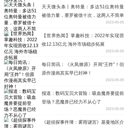
天天微头条丨奥特曼：多达51位奥特曼
被借力量，赛罗被借十次，这两人不简单
2023-05-05
【世界热闻】掌趣科技：2022年实现营
收12.13亿元 海外市场稳步拓展
2023-05-05
每日简讯：《火凤燎原》开局“王炸”！但
原作漫画其实早已封神！
2023-05-05
报道：数码宝贝大冒险：吸血魔兽要提前
登场？恶魔兽已经力不从心了
2023-05-05
《超侦探事件簿：雾雨谜宫》基曼地区介