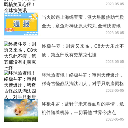
2023-05-05
当火影遇上海绵宝宝，派大星版佐助气质
全无，章鱼哥神还原大蛇丸 全球快资讯
2023-05-05
终极斗罗：剧透又来临，C8大大乐此不
疲，第五部没有史莱克七怪
2023-05-05
环球热资讯！终极斗罗：审判天使爆炸，
稀奇古怪战队淘汰四人，对手只剩唐雨格
2023-05-05
终极斗罗：蓝轩宇未来要面对的事情，危
机伴随着机缘，一切看他 世界今热点
2023-05-05