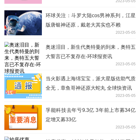
2023-05-05
环球关注：斗罗大陆cos男神系列，江星
版唐银神还原，戴老大其实也不赖
2023-05-05
奥迷泪目，新生代奥特曼的到来，奥特五
大誓言已不复存在-环球报资讯
2023-05-05
当火影遇上海绵宝宝，派大星版佐助气质
全无，章鱼哥神还原大蛇丸 全球快资讯
2023-05-05
孚能科技去年亏9.3亿 3年前上市募34亿
定增又募33亿
2023-05-05