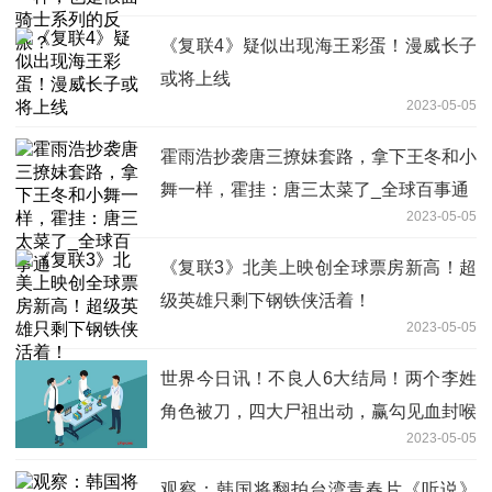
《复联4》疑似出现海王彩蛋！漫威长子
或将上线
2023-05-05
霍雨浩抄袭唐三撩妹套路，拿下王冬和小
舞一样，霍挂：唐三太菜了_全球百事通
2023-05-05
《复联3》北美上映创全球票房新高！超
级英雄只剩下钢铁侠活着！
2023-05-05
世界今日讯！不良人6大结局！两个李姓
角色被刀，四大尸祖出动，赢勾见血封喉
2023-05-05
观察：韩国将翻拍台湾青春片《听说》