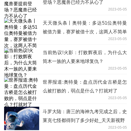
登场？恶魔兽已经力不从心了
2023-05-05
天天微头条丨奥特曼：多达51位奥特曼
被借力量，赛罗被借十次，这两人不简单
2023-05-05
当前热议!火影：打败辉夜后，为什么大
筒木一族的人要来地球复仇？
2023-05-05
世界报道:奥特曼：盘点历代金古桥是怎
么被打败的，弱点是什么？打就对了
2023-05-05
斗罗大陆：唐三的海神九考完成之后，史
莱克七怪都得到了多少好处_天天新视野
2023-05-05