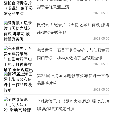
彭于晏陈意涵主演
2023-05-05
微资讯！纪录片《天使之城》首映 娜塔
莉·波特曼秀美腿
2023-05-05
完美世界：石昊至尊骨破碎，与仙殿黄羽
同归于尽，柳神来救场了 全球观速讯
2023-05-05
第25届上海国际电影节公布伊丹十三作
品展映片单
2023-05-05
全球微资讯！《阴间大法师2》曝动态 珍
娜·奥尔特加确定出演