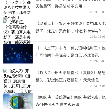
天菉最弱，那是陆瑾不会用！
2023-05-05
【聚看点】《银河英雄传说》要拍真人电
影了，还是中美合拍，能还原神作吗？
2023-05-05
《一人之下》中有一种友谊叫临时工！他
们同情的不是陈朵，是自己 环球资讯
2023-05-05
《蚁人2》开头结尾都和《复联3》息息
相关，彩蛋比正片还精彩！ 天天信息
2023-05-05
《蜘蛛侠：英雄远征》蜘蛛侠被污蔑，他
该何去何从？ 世界观速讯