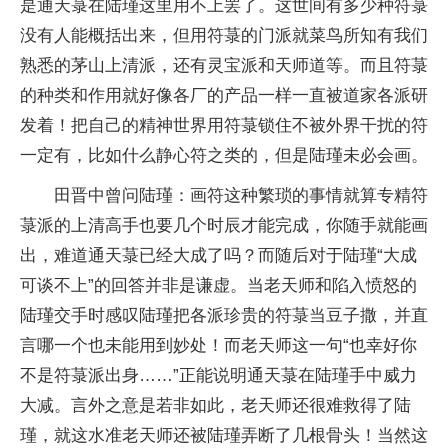
是通天菉在陆瑾这里用不上罢了。这世间有多少种符菉
没有人能概括出来，但用符菉的门派就菜鸟所知有我们
熟悉的茅山上清派，还有灵宝派和天师道等。而且符菉
的种类和作用就好像各厂的产品一样一直被道家各派研
发着！把自己的精神世界用符菉锁住不被外界干扰的符
一定有，比如什么静心符之类的，但是陆瑾未必会画。
田晋中曾问陆瑾：画符这种繁琐的事情就算专精符
菉派的上清高手也要几个时辰才能完成，你随手就能画
出，难道通天菉已经大成了吗？而随后对于陆瑾“大成
可谈不上”的回答并非是谦虚。当老天师和陷入愤怒的
陆瑾交手时感叹陆瑾把各派珍贵的符菉当豆子撒，并直
言哪一个也未能用到妙处！而老天师这一句“也幸好你
不是符菉派出身……”正能说明通天菉在陆瑾手中威力
大减。言外之意是若非如此，老天师还很难救得了陆
瑾，就这水准老天师还被陆瑾弄断了几根骨头！当然这