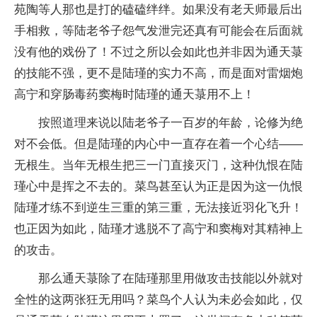
苑陶等人那也是打的磕磕绊绊。如果没有老天师最后出
手相救，等陆老爷子怨气发泄完还真有可能会在后面就
没有他的戏份了！不过之所以会如此也并非因为通天菉
的技能不强，更不是陆瑾的实力不高，而是面对雷烟炮
高宁和穿肠毒药窦梅时陆瑾的通天菉用不上！
按照道理来说以陆老爷子一百岁的年龄，论修为绝
对不会低。但是陆瑾的内心中一直存在着一个心结——
无根生。当年无根生把三一门直接灭门，这种仇恨在陆
瑾心中是挥之不去的。菜鸟甚至认为正是因为这一仇恨
陆瑾才练不到逆生三重的第三重，无法接近羽化飞升！
也正因为如此，陆瑾才逃脱不了高宁和窦梅对其精神上
的攻击。
那么通天菉除了在陆瑾那里用做攻击技能以外就对
全性的这两张狂无用吗？菜鸟个人认为未必会如此，仅