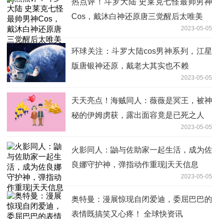
热点评！斗罗大陆 史莱克七怪最帅男神
Cos，戴沐白神还原唐三觉醒后太唯美
2023-05-05
环球关注：斗罗大陆cos男神系列，江星
版唐银神还原，戴老大其实也不赖
2023-05-05
天天亮点！海贼同人：薇薇是冥王，被神
秘的伊姆虏获，露出面容竟是已死之人
2023-05-05
火影同人：鼬与佐助家一起生活，成为佐
良娜守护神，弹指动作重现|天天信息
2023-05-05
奥特曼：漫展惊现自闭爱迪，委屈巴巴的
表情既搞笑又心疼！ 全球快资讯