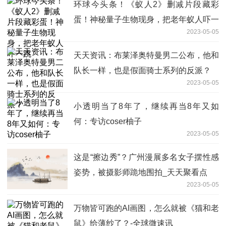
环球今头条！《蚁人2》删减片段藏彩
蛋！神秘量子生物现身，把老年蚁人吓一
2023-05-05
跳
天天资讯：布莱泽奥特曼男二公布，他和
队长一样，也是假面骑士系列的反派？
2023-05-05
小透明当了8年了，继续再当8年又如
何：专访coser柚子
2023-05-05
这是“擦边秀”？广州漫展多名女子摆性感
姿势，被摄影师跪地围拍_天天聚看点
2023-05-05
万物皆可跑的AI画图，怎么就被《猫和老
鼠》给薄纱了？-全球微速讯