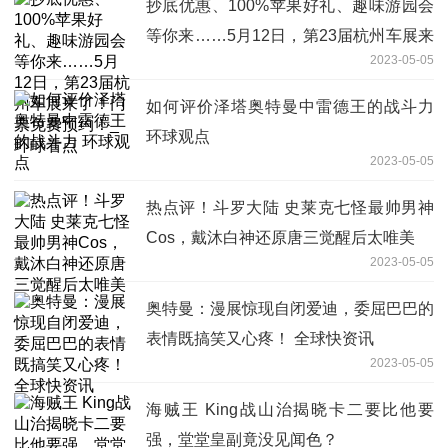
抄底优惠、100%苹果好礼、趣味游园会
等你来……5月12日，第23届杭州车展来
2023-05-05
了！门票免费预约！_环球看点
如何评价泽塔奥特曼中雷德王的战斗力
环球观点
2023-05-05
热点评！斗罗大陆 史莱克七怪最帅男神
Cos，戴沐白神还原唐三觉醒后太唯美
2023-05-05
奥特曼：漫展惊现自闭爱迪，委屈巴巴的
表情既搞笑又心疼！ 全球快资讯
2023-05-05
海贼王 King战山治揭晓卡二要比他要
强，堂堂皇副竟没见闻色？