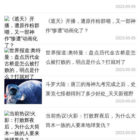
2023-05-05
《遮天》开播，遭原作粉群嘲，又一部神
作“惨遭”动画化了？
2023-05-05
世界报道:奥特曼：盘点历代金古桥是怎
么被打败的，弱点是什么？打就对了
2023-05-05
斗罗大陆：唐三的海神九考完成之后，史
莱克七怪都得到了多少好处_天天新视野
2023-05-05
当前热议!火影：打败辉夜后，为什么大
筒木一族的人要来地球复仇？
2023-05-05