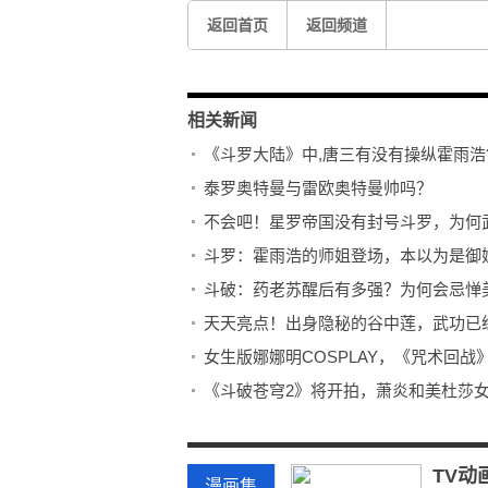
返回首页
返回频道
相关新闻
《斗罗大陆》中,唐三有没有操纵霍雨浩
泰罗奥特曼与雷欧奥特曼帅吗？
不会吧！星罗帝国没有封号斗罗，为何
斗罗：霍雨浩的师姐登场，本以为是御
斗破：药老苏醒后有多强？为何会忌惮
天天亮点！出身隐秘的谷中莲，武功已
女生版娜娜明COSPLAY，《咒术回
《斗破苍穹2》将开拍，萧炎和美杜莎女
《封神演义》中龙套角色敖丙和李艮，
当前时讯：计划有变，斗罗大陆2被迫
TV动
漫画集