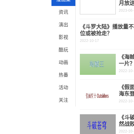
月放
2023-06
资讯
演出
《斗罗大陆》播放量不
位或被抢走？
影视
2022-10-17
酷玩
《海
动画
一片
2022-10
热番
《假面
活动
海东
关注
2022-10
《斗破
然战
2022-10