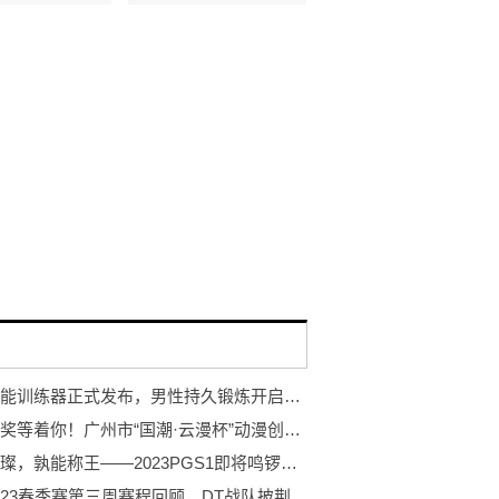
岩石智能训练器正式发布，男性持久锻炼开启智能浪潮
万元大奖等着你！广州市“国潮·云漫杯”动漫创作大赛开赛！
巨星璀璨，孰能称王——2023PGS1即将鸣锣开赛！
PCL2023春季赛第三周赛程回顾，DT战队披荆斩棘登顶周冠