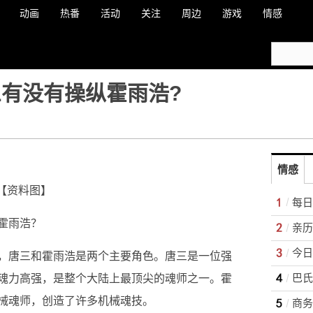
动画
热番
活动
关注
周边
游戏
情感
三有没有操纵霍雨浩?
情感
【资料图】
霍雨浩？
，唐三和霍雨浩是两个主要角色。唐三是一位强
魂力高强，是整个大陆上最顶尖的魂师之一。霍
械魂师，创造了许多机械魂技。
商务