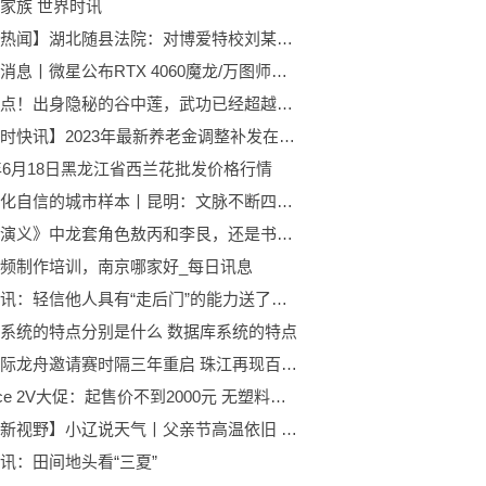
家族 世界时讯
【环球热闻】湖北随县法院：对博爱特校刘某某强制猥亵案进行全案审查
世界新消息丨微星公布RTX 4060魔龙/万图师显卡 6月29日上市
天天亮点！出身隐秘的谷中莲，武功已经超越谷之华，只因她启动开挂功力猛增
【全球时快讯】2023年最新养老金调整补发在即，1953年到1963年出生的，一次能补2000元吗？
3年6月18日黑龙江省西兰花批发价格行情
解码文化自信的城市样本丨昆明：文脉不断四时春 环球播资讯
《封神演义》中龙套角色敖丙和李艮，还是书中封过两次神的角色_全球热推荐
频制作培训，南京哪家好_每日讯息
今日快讯：轻信他人具有“走后门”的能力送了钱没办成事 索要“打点费”法院不支持
系统的特点分别是什么 数据库系统的特点
广州国际龙舟邀请赛时隔三年重启 珠江再现百龙争霸
一加Ace 2V大促：起售价不到2000元 无塑料支架_环球速读
【世界新视野】小辽说天气丨父亲节高温依旧 降雨时间就在……
讯：田间地头看“三夏”