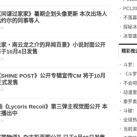
《间谍过家家》暑期企划头像更新 本次出场人
括约尔的同事等人
-24
说家・南云龙之介的异闻百景》小说封面公开
精彩推
于10月4日发售
-24
《斗罗
SHINE POST》公开专辑宣传CM 将于10月
正式发售
-24
泰罗奥
画《Lycoris Recoil》第三弹主视觉图公开 本
在播出中
-24