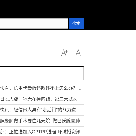
搜索
每日快看：信用卡最低还款还不上怎么办？还不上会产生哪些后果？
亲历日股大涨：每天花掉的钱，第二天就从股市里回来了_环球新消息
今日快讯：轻信他人具有“走后门”的能力送了钱没办成事 索要“打点费”法院不支持
巴氏腺囊肿做手术要住几天院_做巴氏腺囊肿手术需要住院吗
部：正推进加入CPTPP进程-环球播资讯