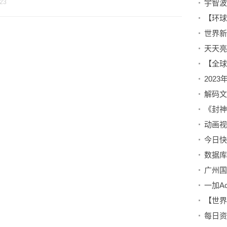
-23
宇智波
202
动画视
数据库
每日资