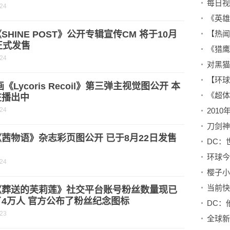
-24
《英雄
SHINE POST》公开专辑宣传CM 将于10月
正式发售
《猎鹰
-24
画《Lycoris Recoil》第三弹主视觉图公开 本
在播出中
-24
茜物语》杂志彩页图公开 已于8月22日发售
-24
《葬送的芙莉莲》社交平台账号粉丝数量现已
4万人 官方公布了粉丝纪念图标
-23