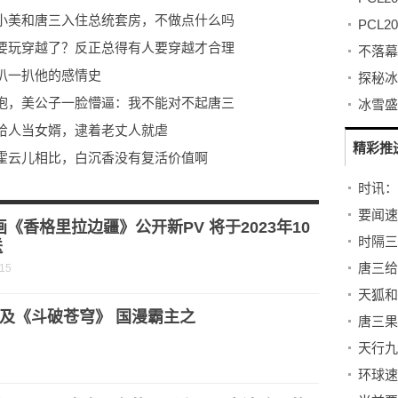
小美和唐三入住总统套房，不做点什么吗
要玩穿越了？反正总得有人要穿越才合理
扒一扒他的感情史
抱，美公子一脸懵逼：我不能对不起唐三
给人当女婿，逮着老丈人就虐
精彩推
霍云儿相比，白沉香没有复活价值啊
题，唐三：我感觉大难将至
飒爽登场，提前道声丈母娘好_每日时讯
画《香格里拉边疆》公开新PV 将于2023年10
送
-15
及《斗破苍穹》 国漫霸主之