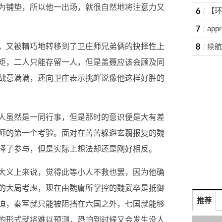
为铺垫，所以他一出场，就很自然地将注意力又
app
，又被精巧地转移到了卫庄师兄弟俩的抉择性上
矩，二人只能存留一人，但是盖聂应该会顾及同
战意满满，还向卫庄表示挑衅说像他这样好胜的
人虽然是一同行事，但是那时的意识便是大有差
师的第一个考验。面对在苦苦躲避玄翦报复的魏
择了参与，但是实际上想法却还是刚好相反。
大义上来说，觉得此等小人不救也罢，因为他确
的大局考虑，现在由魏庸所掌控的魏武卒是抵御
推荐
迫，秦军就只能被阻挡在六国之外，七国就能够
的形式就将难以预测，恐怕到时候又会发生没人