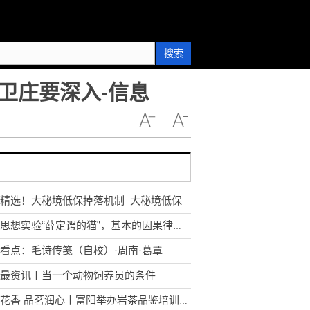
搜索
卫庄要深入-信息
精选！大秘境低保掉落机制_大秘境低保
解读思想实验“薛定谔的猫”，基本的因果律也不存在了！
看点：毛诗传笺（自校）·周南·葛覃
最资讯丨当一个动物饲养员的条件
岩骨花香 品茗润心丨富阳举办岩茶品鉴培训会|焦点播报