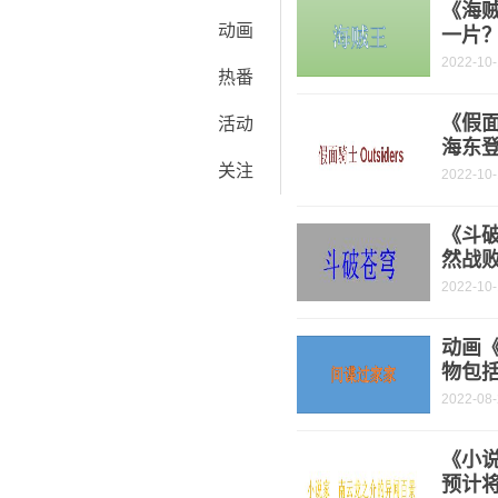
《海
动画
一片
2022-10
热番
《假面
活动
海东
关注
2022-10
《斗破
然战
2022-10
动画
物包
2022-08
《小
预计将