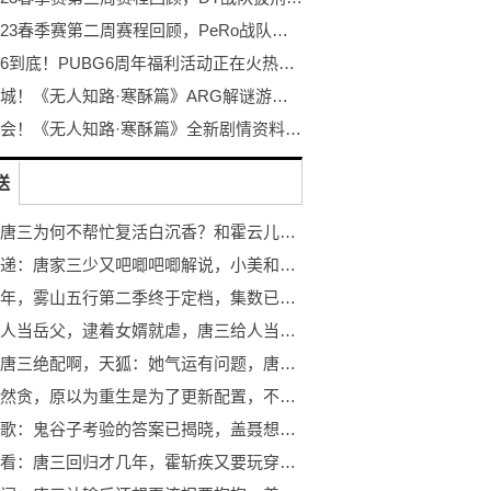
PCL2023春季赛第二周赛程回顾，PeRo战队绝地反击夺桂冠
不落幕6到底！PUBG6周年福利活动正在火热开启！
探秘冰城！《无人知路·寒酥篇》ARG解谜游戏！打破次元的更多可能！
冰雪盛会！《无人知路·寒酥篇》全新剧情资料片发布！ARG解谜游戏
送
时讯：唐三为何不帮忙复活白沉香？和霍云儿相比，白沉香没有复活价值啊
要闻速递：唐家三少又吧唧吧唧解说，小美和唐三入住总统套房，不做点什么吗
时隔三年，雾山五行第二季终于定档，集数已定，导演用意很明显|世界消息
唐三给人当岳父，逮着女婿就虐，唐三给人当女婿，逮着老丈人就虐
天狐和唐三绝配啊，天狐：她气运有问题，唐三：我感觉大难将至
唐三果然贪，原以为重生是为了更新配置，不曾想他前世今生都要 环球快资讯
天行九歌：鬼谷子考验的答案已揭晓，盖聂想得就是比卫庄要深入-信息
环球速看：唐三回归才几年，霍斩疾又要玩穿越了？反正总得有人要穿越才合理