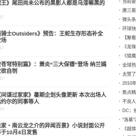
贼王》尾田尚未公布的黑影人都是乌漆嘛黑的
？
-17
骑士Outsiders》预告：王蛇生存形态补全
【聚看
登场
-17
《猎鹰
苍穹特别篇》：萧炎“三大保镖”登场 纳兰嫣
败欲自刎
太赞了
-17
《间谍过家家》暑期企划头像更新 本次出场人
括约尔的同事等人
-24
说家・南云龙之介的异闻百景》小说封面公开
于10月4日发售