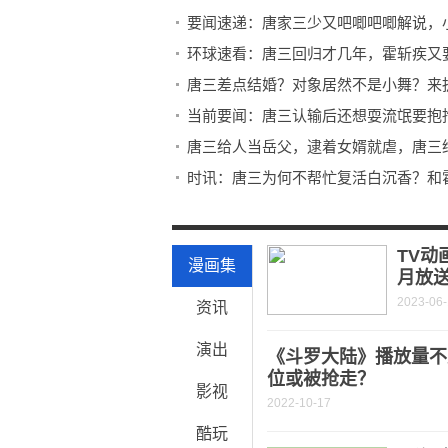
要闻速递：唐家三少又吧唧吧唧解说，
环球速看：唐三回归才几年，霍斩疾又
唐三差点结婚？对象居然不是小舞？来
当前要闻：唐三认输后还想耍流氓要抱
唐三给人当岳父，逮着女婿就虐，唐三
时讯：唐三为何不帮忙复活白沉香？和
天狐和唐三绝配啊，天狐：她气运有问
不良人4：李星云功力尽失，蚩梦老妈
TV动
漫画集
月放
2023-06
资讯
演出
《斗罗大陆》播放量不
位或被抢走？
影视
2022-10-17
酷玩