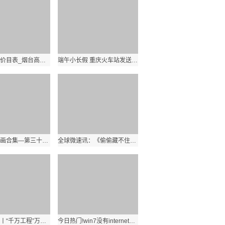
烟台高尔夫价目表_烟台高尔夫
端午小长假 重庆火车站发送旅客85.4万人次
星团短篇漫画合集—第三十七期 全球速看
全球微速讯：《偷偷藏不住》赵露思发型推荐！圆脸人必试小脸浏海、直卷发造型一次看
时政微视频丨“千万工程”万千气象 天天热门
今日热门!win7没有internet信息服务_在Win7的 设置启用 ldquo 网络发现 rdquo 并保存修改了后 又自动调回 ldquo 关闭