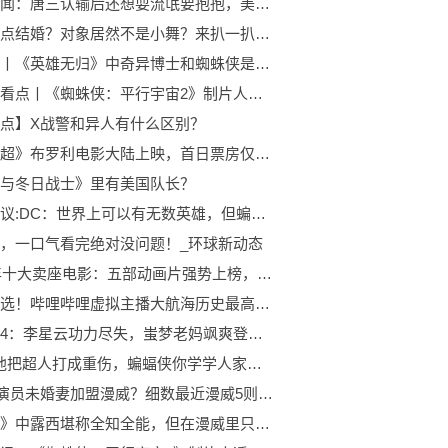
当前要闻：唐三认输后还想耍流氓要抱抱，美公子一脸懵逼：我不能对不起唐三
唐三差点结婚？对象居然不是小舞？来扒一扒他的感情史
微头条丨《英雄无归》中奇异博士和蜘蛛侠是什么关系？
环球快看点丨《蜘蛛侠：平行宇宙2》制片人透露，电影将登场一位新女性蜘蛛侠
点】X战警和异人有什么区别？
《龙珠超》布罗利电影大陆上映，首日票房仅2百万，网友怪罪盗版 焦点讯息
与冬日战士》里有美国队长？
全球热议:DC：世界上可以有无数英雄，但蝙蝠侠和小丑都只有一个
，一口气看完绝对没问题！_环球新动态
2010年十大卖座电影：五部动画片强势上榜，《盗梦空间》仅排第四
焦点精选！哔哩哔哩虚拟主播大航海历史最高纪录TOP104盘点（截至2023年6月25日）
不良人4：李星云功力尽失，蚩梦老妈飒爽登场，提前道声丈母娘好_每日时讯
DC：他把超人打成重伤，蝙蝠侠你学学人家，别拿氪石做长矛了
“洛基”演员未婚妻加盟漫威？细数最近漫威5则小道消息！_全球热文
《超体》中露西堪称全知全能，但在漫威里只能算是单体宇宙级别！_今日最新