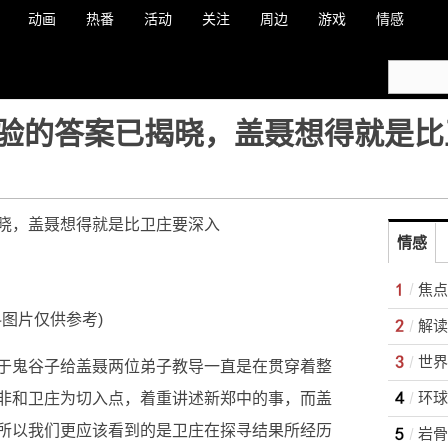
动画
热番
活动
关注
周边
游戏
情感
验的答案已揭晓，盖聂想得就是比
晓，盖聂想得就是比卫庄要深入
情感
焦点
料图片仅供参考)
世界
于鬼谷子给盖聂两位弟子教导一直是在贯穿着整
环球
非和卫庄为切入点，着重讲述新郑中的事，而盖
所以我们更应该看到的是卫庄在探寻结果所经历