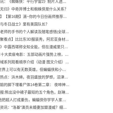
每日视讯：《蜘蛛侠：平行宇宙2》制片人透露，电影将登场一位新女性蜘蛛侠
无归》中奇异博士和蜘蛛侠是什么关系？
【热闻】【第16期】滴~你的今日份画师推荐到了
与冬日战士》里有美国队长？
对黑猫老师的手书的个人解读及随笔感悟|全球热讯
【环球聚看点】比比东3D服装秀，阿尼亚身材休闲装修饰，专业学生装展现完美身材
《超体》中露西堪称全知全能，但在漫威里只能算是单体宇宙级别！
2010年十大卖座电影：五部动画片强势上榜，《盗梦空间》仅排第四 天天热文
刀剑神域系列观看顺序介绍（动漫 图文介绍） 观天下
DC：世界上可以有无数英雄，但蝙蝠侠和小丑都只有一个
环球今热点：浜木綿，夜羽盛放的梦想，沼津永恒的珍藏
樱子小姐的脚下埋着尸体14卷第二章： 夜啼神猫头鹰为恶梦而歌14
当前快报:熊出没中裙子最短的五个角色，赵琳美如画，第一名穿不穿没区别！
DC：他把超人打成重伤，蝙蝠侠你学学人家，别拿氪石做长矛了|天天日报
全球新资讯：“洛基”演员未婚妻加盟漫威？细数最近漫威5则小道消息！