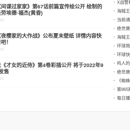
X战警
间谍过家家》第67话前篇宣传绘公开 绘制的
劳埃德·福杰(黄昏)
-23
《夜樱家的大作战》公布夏末壁纸 详情内容快
看吧！
环球简
-23
《才女的近侍》第4卷彩插公开 将于2022年9
发售
-23
《蜘蛛
第86
每日播