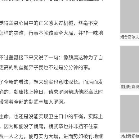
觉得盖聂心目中的正义感太过机械，丝毫不变
怎样的灾难，行事本就该顾全大局，并非一味地
不过盖聂接下来又说了一句：像魏庸这种为了自
更高的利益抛弃子民也不过是分分钟的事。
了全新的看法，想来确实也意味深长。而后面发
确的：魏庸找上掩日，请求罗网帮助他脱离此时
带领着全部的魏武卒加入罗网。
生命，也还是没能实现卫庄口中的平衡，实际上
。因为即便没了魏庸，魏武卒也并非挡不住秦
费一人之力，便可实力大增，进而势如破竹地继