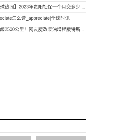
【环球热闻】2023年贵阳社保一个月交多少 2023贵阳个人社保缴纳需要多少钱
reciate怎么读_appreciate|全球时讯
续航超2500公里！网友魔改柴油增程版特斯拉Model S|世界热文