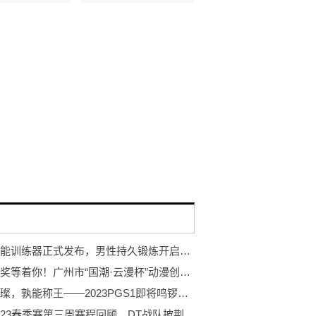
岩石智能训练器正式发布，男性持久锻炼开启智能浪潮
万元大奖等着你！广州市“国潮·云漫杯”动漫创作大赛开赛！
巨星璀璨，孰能称王——2023PGS1即将鸣锣开赛！
PCL2023春季赛第三周赛程回顾，DT战队披荆斩棘登顶周冠