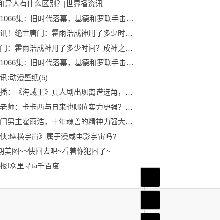
和异人有什么区别？|世界播资讯
海贼王1066集：旧时代落幕，基德和罗联手击败四皇大妈|世界热点评
当前通讯！绝世唐门：霍雨浩成神用了多少时间？成神之后相比唐三孰强孰弱？
绝世唐门：霍雨浩成神用了多少时间？成神之后相比唐三孰强孰弱？
海贼王1066集：旧时代落幕，基德和罗联手击败四皇大妈
讯:动漫壁纸(5)
环球快播：《海贼王》真人剧出现离谱选角，卡普、龙、路飞祖孙三代三种肤色
鸣人的老师：卡卡西与自来也哪位实力更强？不同时期战力表现不一_每日速读
绝世唐门男主霍雨浩，十年魂兽的精神力强大吗？
侠:纵横宇宙》属于漫威电影宇宙吗?
5期美图~~快回去吧~看着你犯困了~
报!众里寻ta千百度
首页
频道