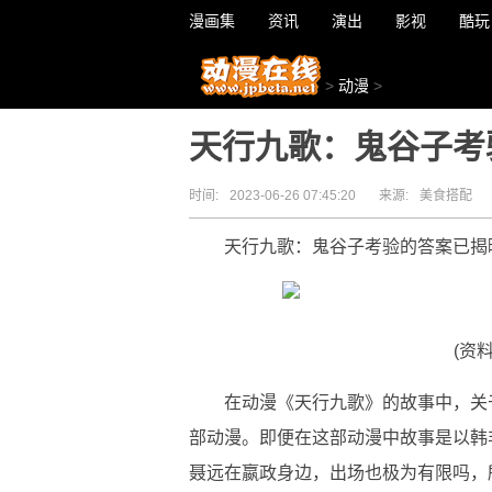
漫画集
资讯
演出
影视
酷玩
>
动漫
>
天行九歌：鬼谷子考
时间:
2023-06-26 07:45:20
来源:
美食搭配
天行九歌：鬼谷子考验的答案已揭
(资
在动漫《天行九歌》的故事中，关
部动漫。即便在这部动漫中故事是以韩
聂远在嬴政身边，出场也极为有限吗，