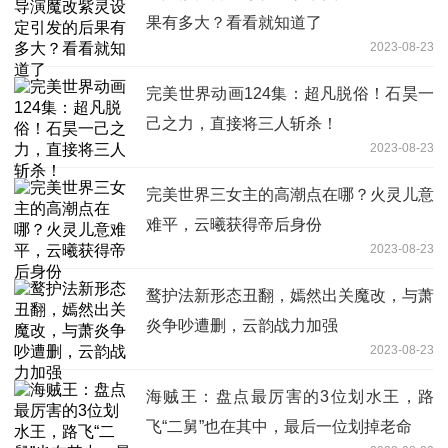
果有多大？看看就知道了
2023-08-23
完美世界动画124集：超凡脱俗！石昊一
己之力，直接将三人斩杀！
2023-08-23
完美世界三女主的高潮点在哪？火灵儿意
难平，云曦获得帝后身份
2023-08-23
鹜护法新形态丑翻，嫣然出关魔改，与萧
炎争吵遭删，云韵战力加强
2023-08-23
海贼王：盘点最厉害的3位划水王，路
飞“二舅”也在其中，最后一位划掉老命