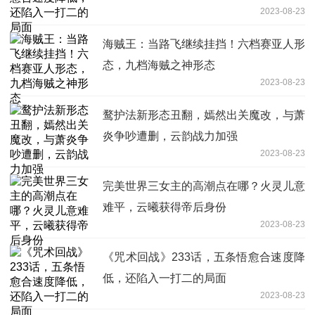
2023-08-23
海贼王：当路飞继续挂挡！六档赛亚人形
态，九档海贼之神形态
2023-08-23
鹜护法新形态丑翻，嫣然出关魔改，与萧
炎争吵遭删，云韵战力加强
2023-08-23
完美世界三女主的高潮点在哪？火灵儿意
难平，云曦获得帝后身份
2023-08-23
《咒术回战》233话，五条悟愈合速度降
低，还陷入一打二的局面
2023-08-23