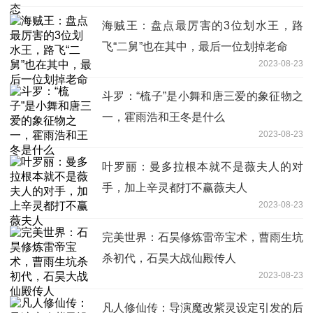
海贼王：盘点最厉害的3位划水王，路
飞“二舅”也在其中，最后一位划掉老命
2023-08-23
斗罗：“梳子”是小舞和唐三爱的象征物之
一，霍雨浩和王冬是什么
2023-08-23
叶罗丽：曼多拉根本就不是薇夫人的对
手，加上辛灵都打不赢薇夫人
2023-08-23
完美世界：石昊修炼雷帝宝术，曹雨生坑
杀初代，石昊大战仙殿传人
2023-08-23
凡人修仙传：导演魔改紫灵设定引发的后