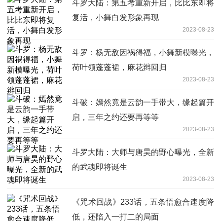
斗罗大陆：第五考重新开启，比比东即将
复活，小舞白发形象再现
2023-08-23
斗罗：杨无敌因祸得福，小舞新模曝光，
荷叶领蓬蓬裙，麻花辫回归
2023-08-23
斗破：嫣然竟是云韵一手带大，缘起篇开
启，三年之约还要再等等
2023-08-23
斗罗大陆：大师与唐昊的野心曝光，全新
的武魂即将诞生
2023-08-23
《咒术回战》233话，五条悟愈合速度降
低，还陷入一打二的局面