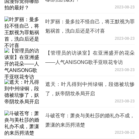
2023-08-23
叶罗丽：曼多拉不怪自己，将王默视为罪
魁祸首，洗白后还是不讨喜
2023-08-23
【管理员的访谈室】在亚洲盛开的花朵
——人气ANISONG歌手亚咲花专访
2023-08-23
遮天：叶凡得到中州绿铜，段德被坑惨
了，妖帝阴坟杀局开启
2023-08-23
斗破苍穹：萧炎与美杜莎的婚礼办不成，
萧潇的来历捋清楚
2023-08-23