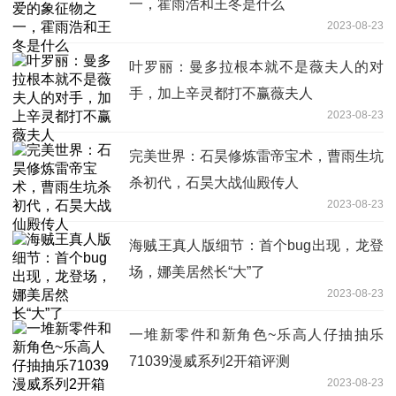
一，霍雨浩和王冬是什么
2023-08-23
叶罗丽：曼多拉根本就不是薇夫人的对
手，加上辛灵都打不赢薇夫人
2023-08-23
完美世界：石昊修炼雷帝宝术，曹雨生坑
杀初代，石昊大战仙殿传人
2023-08-23
海贼王真人版细节：首个bug出现，龙登
场，娜美居然长“大”了
2023-08-23
一堆新零件和新角色~乐高人仔抽抽乐
71039漫威系列2开箱评测
2023-08-23