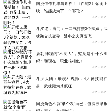
国漫佳作扎堆暑期档！《白蛇2》领衔上
映，谁能成为下一个哪吒？
2023-08-26
斗罗绝世唐门：一口气打败3个辣妹，武
魂融合技变异，浩冬之力真变态
2023-08-26
唐朝神秘的“不良人”，究竟是个什么组
织？和现在一职业很相似！
2023-08-26
斗罗大陆：最弱斗魂师，4大神技能在
身，武魂殿为其疯狂
2023-08-26
国漫角色不就“染个发”而已，值得被举报