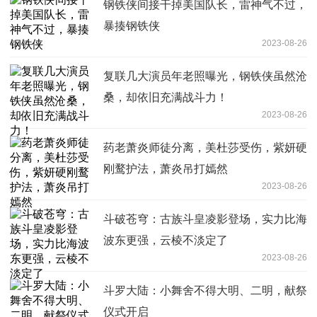
钢铁侠间接干掉美国队长，雷神气不过，
暴揍钢铁侠
2023-08-26
复联几大演员年老照曝光，钢铁侠虽然沧
桑，却依旧充满战斗力！
2023-08-26
药老萧炎师徒分离，美杜莎受伤，紫妍硬
刚鹜护法，萧炎吊打嫣然
2023-08-26
斗破苍穹：古族斗皇凌影登场，实力比海
波东更强，云棱不淡定了
2023-08-26
斗罗大陆：小舞舍不得大明、二明，献祭
仪式开启