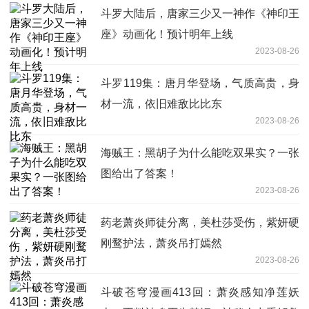
斗罗大陆后，唐家三少又一神作《神印王
座》动画化！预计明年上线
2023-08-26
斗罗119集：唐月华登场，气质高贵，身
材一流，依旧难敌比比东
2023-08-26
海贼王：黑胡子为什么能吃双果实？一张
图给出了答案！
2023-08-26
药老萧炎师徒分离，美杜莎受伤，紫妍硬
刚鹜护法，萧炎吊打嫣然
2023-08-26
斗破苍穹漫画413回：萧炎感知净莲妖