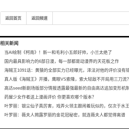
返回首页
返回频道
相关新闻
当AI绘制《柯南》！新一和毛利小五郎好帅，小兰太绝了
国内最具影响力的6部日漫，每一部都是动漫界的天花板之作
海贼王1091话：黄猿的全部实力已经曝光，泽法对他的评价没有
真人版《海贼王》开播，鹰眼VS索隆，索大轻敌不开局用三刀流
高达seed新剧场版部分情报透露最强最新的自由高达追加变形机
药屋少女作者送上漫画评价 你更喜欢哪个版本？
叶罗丽：银尘仙子真厉害，戏弄火领主跟闹着玩似的，仅次于水
叶罗丽：薇夫人揭露罗丽的金花冠秘密，就连薇夫人都觉得离谱
叶罗丽第10季：唯美银尘仙子登场，十阶排名第三，尘埃秒杀火