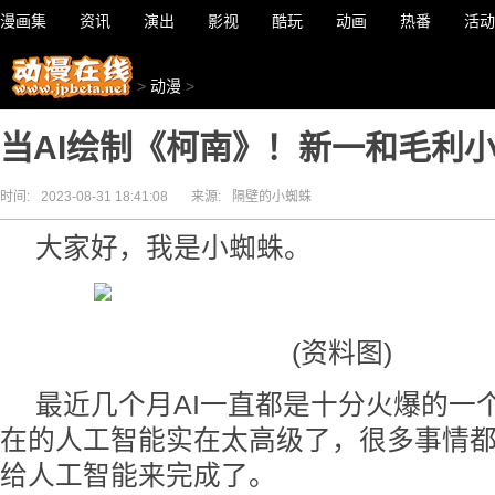
漫画集
资讯
演出
影视
酷玩
动画
热番
活动
>
动漫
>
当AI绘制《柯南》！新一和毛利
时间:
2023-08-31 18:41:08
来源:
隔壁的小蜘蛛
大家好，我是小蜘蛛。
(资料图)
最近几个月AI一直都是十分火爆的一
在的人工智能实在太高级了，很多事情
给人工智能来完成了。