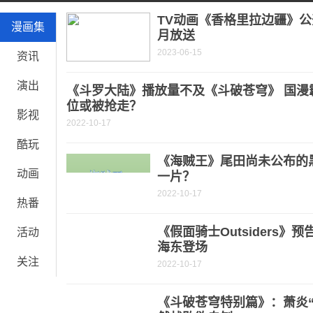
布莱泽9月份的旧角色，登场嘎拉蒙和迪玛迦，还算是很经典的怪
TV动画《香格里拉边疆》公开新
漫画集
月放送
2023-06-15
资讯
演出
《斗罗大陆》播放量不及《斗破苍穹》 国漫
位或被抢走？
影视
2022-10-17
酷玩
《海贼王》尾田尚未公布的
动画
一片？
2022-10-17
热番
《假面骑士Outsiders
活动
海东登场
关注
2022-10-17
《斗破苍穹特别篇》：萧炎“