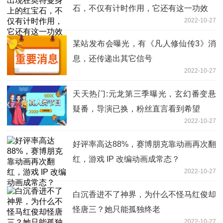
石，不仅有计时作用，它还有这一功效
2022-10-27
某站发布会曝光，有《凡人修仙传3》消
息，还传递出其它信号
2022-10-27
天天热门:元龙第三季曝光，玄幻番变悬
疑番，导演已换，粉丝直言看到希望
2022-10-27
好评率高达88%，赛博朋克靠动画再次翻
红，游戏 IP 改编动画成常态？
2022-10-27
白沉香进不了神界，为什么不怪马红俊却
怪唐三？她只能孤独终老
2022-10-27