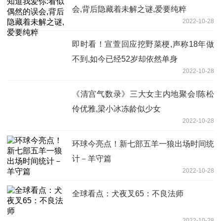
会,背后隐藏着未解之谜,爱要纯粹
2022-10-28
即时看！宣萱回应挖野菜梗,声称18年做
不到,如今已经52岁却依然单身
2022-10-28
《清宫气数录》三大女主内地聚会!陈松
伶优雅,梁小冰冻龄似少女
2022-10-28
环球今亮点！新七部五羊一狼出场时间统
计－羊守篇
2022-10-28
全球看点：犬夜叉65：不良法师
2022-10-28