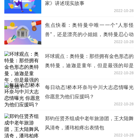
家》讲述现实故事
2022-10-28
焦点快看：奥特曼中唯一一个“人形怪
兽”，还是漂亮的小姐姐，奥特曼忍心动
2022-10-28
手？
环球观点：奥特曼：那些拥有金色形态的
奥特曼，迪迦是童年，但是最强的却是
2022-10-28
他！
每日动态!桥本环奈与中川大志恋情曝光
你愿意为他们应援吗？
2022-10-28
郑钧任贤齐组成中老年旅游团，王大陆舞
风清奇，潘玮柏疼出表情包
2022-10-28