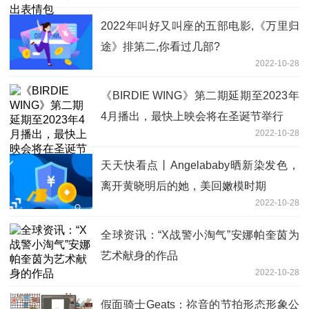
2022年叫好又叫座的五部电影,《万里归
途》排第二,你看过几部?
2022-10-28
《BIRDIE WING》第二期延期至2023年
4月播出，最快上映会将在圣诞节举行
2022-10-28
天天快看点丨Angelababy晒新染发色，
离开黄晓明后的她，美回嫩模时期
2022-10-28
全球资讯：“X战警小淘气”安娜帕奎茵为
艺术献身的作品
2022-10-28
假面骑士Geats：祢音的节拍形态形象公