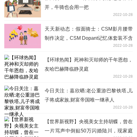
开，牛骑也会用一把
2022-10-28
天天新动态：假面骑士：CSM影月腰带
制作决定，CSM Dopant记忆体套装不含
2022-10-28
极光
【环球热闻】死神和灭却师的千年恩怨，
友哈巴赫降临静灵庭
2022-10-28
今日关注：嘉欣晒:老公重游巴黎铁塔,儿
子将成家族,财富帝国唯一继承人
2022-10-28
【世界新视野】央视美女主持胡蝶，曾在
一片骂声中倒贴50万闪婚陆川，现家庭