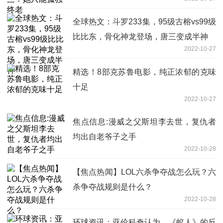
全球热文：斗罗233集，95级古榕vs99级
比比东，骨化神龙登场，唐三变成半神
2022-10-27
精选！8部克苏鲁电影，纯正浓郁的克味
十足
2022-10-27
焦点信息:漫威之父斯坦李去世，复仇者
均出自老爷子之手
2022-10-28
【焦点热闻】LOL六杀争夺战怎么玩？六
杀争夺战规则是什么？
2022-10-28
环球资讯：亚伦科奇认为，《蚁人》的反