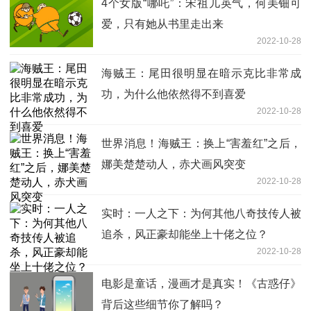
4个女版“哪吒”：宋祖儿英气，何美钿可
爱，只有她从书里走出来
2022-10-28
海贼王：尾田很明显在暗示克比非常成
功，为什么他依然得不到喜爱
2022-10-28
世界消息！海贼王：换上“害羞红”之后，
娜美楚楚动人，赤犬画风突变
2022-10-28
实时：一人之下：为何其他八奇技传人被
追杀，风正豪却能坐上十佬之位？
2022-10-28
电影是童话，漫画才是真实！《古惑仔》
背后这些细节你了解吗？