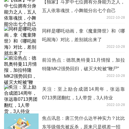
【独家】斗罗中七位拥有分身能力之人，
五人依靠魂技，小舞能分出七个自己
2022-10-28
同样是哪吒动画，拿《魔童降世》和《哪
吒闹海》对比，差别就出来了
2022-10-28
前沿热点：德凯奥特曼11月情报，加拉
特隆MK2强势回归，破灭大蛇被“鞭尸”
2022-10-28
关注：至上励合成团14周年，张远靠
0713男团翻红，1人带货，3人待业
2022-10-28
焦点讯息：唐三凭什么达半神实力？比比
东等级领先被反杀，原来只是棋差一招