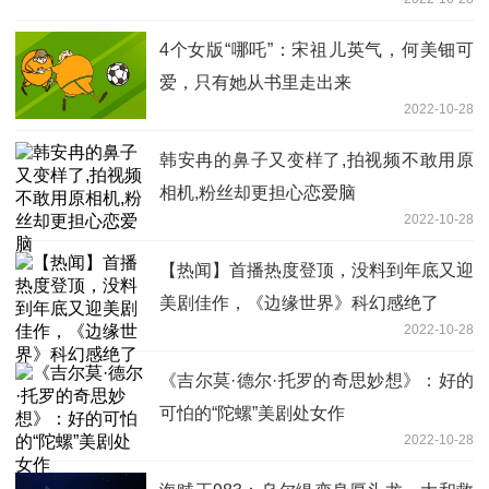
4个女版“哪吒”：宋祖儿英气，何美钿可
爱，只有她从书里走出来
2022-10-28
韩安冉的鼻子又变样了,拍视频不敢用原
相机,粉丝却更担心恋爱脑
2022-10-28
【热闻】首播热度登顶，没料到年底又迎
美剧佳作，《边缘世界》科幻感绝了
2022-10-28
《吉尔莫·德尔·托罗的奇思妙想》：好的
可怕的“陀螺”美剧处女作
2022-10-28