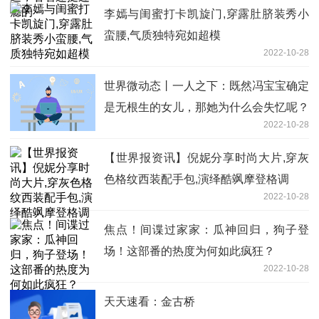
李嫣与闺蜜打卡凯旋门,穿露肚脐装秀小
蛮腰,气质独特宛如超模
2022-10-28
世界微动态丨一人之下：既然冯宝宝确定
是无根生的女儿，那她为什么会失忆呢？
2022-10-28
【世界报资讯】倪妮分享时尚大片,穿灰
色格纹西装配手包,演绎酷飒摩登格调
2022-10-28
焦点！间谍过家家：瓜神回归，狗子登
场！这部番的热度为何如此疯狂？
2022-10-28
天天速看：金古桥