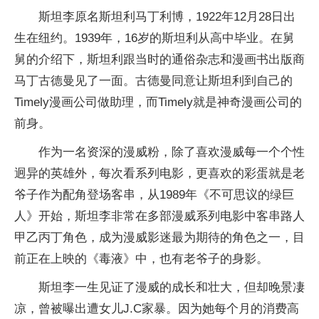
斯坦李原名斯坦利马丁利博，1922年12月28日出
生在纽约。1939年，16岁的斯坦利从高中毕业。在舅
舅的介绍下，斯坦利跟当时的通俗杂志和漫画书出版商
马丁古德曼见了一面。古德曼同意让斯坦利到自己的
Timely漫画公司做助理，而Timely就是神奇漫画公司的
前身。
作为一名资深的漫威粉，除了喜欢漫威每一个个性
迥异的英雄外，每次看系列电影，更喜欢的彩蛋就是老
爷子作为配角登场客串，从1989年《不可思议的绿巨
人》开始，斯坦李非常在多部漫威系列电影中客串路人
甲乙丙丁角色，成为漫威影迷最为期待的角色之一，目
前正在上映的《毒液》中，也有老爷子的身影。
斯坦李一生见证了漫威的成长和壮大，但却晚景凄
凉，曾被曝出遭女儿J.C家暴。因为她每个月的消费高