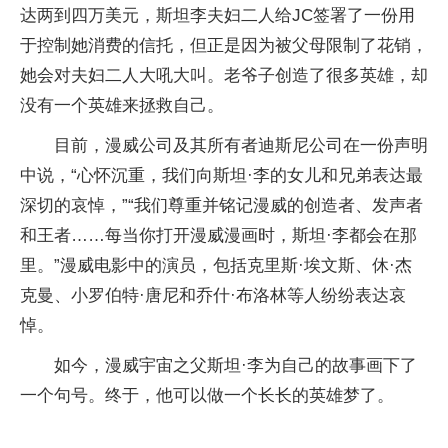
达两到四万美元，斯坦李夫妇二人给JC签署了一份用
于控制她消费的信托，但正是因为被父母限制了花销，
她会对夫妇二人大吼大叫。老爷子创造了很多英雄，却
没有一个英雄来拯救自己。
目前，漫威公司及其所有者迪斯尼公司在一份声明
中说，“心怀沉重，我们向斯坦·李的女儿和兄弟表达最
深切的哀悼，”“我们尊重并铭记漫威的创造者、发声者
和王者……每当你打开漫威漫画时，斯坦·李都会在那
里。”漫威电影中的演员，包括克里斯·埃文斯、休·杰
克曼、小罗伯特·唐尼和乔什·布洛林等人纷纷表达哀
悼。
如今，漫威宇宙之父斯坦·李为自己的故事画下了
一个句号。终于，他可以做一个长长的英雄梦了。