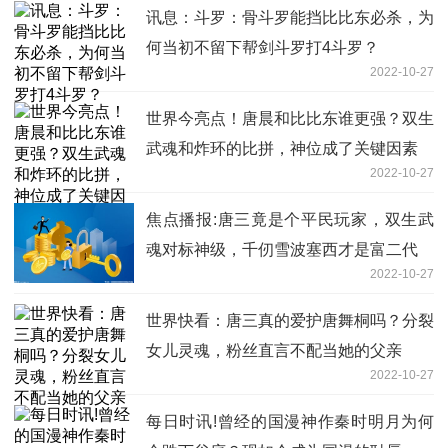
讯息：斗罗：骨斗罗能挡比比东必杀，为
何当初不留下帮剑斗罗打4斗罗？
2022-10-27
世界今亮点！唐晨和比比东谁更强？双生
武魂和炸环的比拼，神位成了关键因素
2022-10-27
焦点播报:唐三竟是个平民玩家，双生武
魂对标神级，千仞雪波塞西才是富二代
2022-10-27
世界快看：唐三真的爱护唐舞桐吗？分裂
女儿灵魂，粉丝直言不配当她的父亲
2022-10-27
每日时讯!曾经的国漫神作秦时明月为何