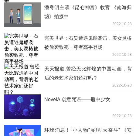
潘粤明主演《昆仑神宫》收官 《南海归
墟》拍摄中
2022-10-28
完美世界：石昊遭遇鬼船袭击，美女灵椿
被偷袭致死，尊者高手登场
2022-10-28
天天报道:曾经无比辉煌的中国动画，背
后的老艺术家们还好吗？
2022-10-28
NovelAI创意咒语——瓶中少女
2022-10-28
环球消息！“小人物”展现“大奋斗” 《安