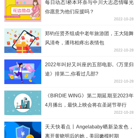
每日动态!桥本环奈与中川大志恋情曝光
你愿意为他们应援吗？
2022-10-28
郑钧任贤齐组成中老年旅游团，王大陆舞
风清奇，潘玮柏疼出表情包
2022-10-28
2022年叫好又叫座的五部电影,《万里归
途》排第二,你看过几部?
2022-10-28
《BIRDIE WING》第二期延期至2023年
4月播出，最快上映会将在圣诞节举行
2022-10-28
天天快看点丨Angelababy晒新染发色，
离开黄晓明后的她，美回嫩模时期