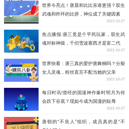
世界今亮点！唐晨和比比东谁更强？双生
武魂和炸环的比拼，神位成了关键因素
2022-10-27
焦点播报:唐三竟是个平民玩家，双生武
魂对标神级，千仞雪波塞西才是富二代
2022-10-27
世界快看：唐三真的爱护唐舞桐吗？分裂
女儿灵魂，粉丝直言不配当她的父亲
2022-10-27
每日时讯!曾经的国漫神作秦时明月为何
会跌下谷底？现如今成为国漫的耻辱
2022-10-27
唐朝的“不良人”组织，成员真的是“不