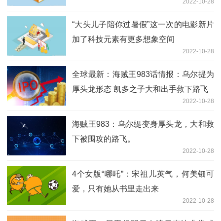
2022-10-28
“大头儿子陪你过暑假”这一次的电影新片
加了科技元素有更多想象空间
2022-10-28
全球最新：海贼王983话情报：乌尔提为
厚头龙形态 凯多之子大和出手救下路飞
2022-10-28
海贼王983：乌尔缇变身厚头龙，大和救
下被围攻的路飞。
2022-10-28
4个女版“哪吒”：宋祖儿英气，何美钿可
爱，只有她从书里走出来
2022-10-28