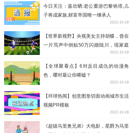
今日关注：嘉欣晒:老公重游巴黎铁塔,儿
子将成家族,财富帝国唯一继承人
2022-10-28
【世界新视野】央视美女主持胡蝶，曾在
一片骂声中倒贴50万闪婚陆川，现家庭
2022-10-28
美满
【全球聚看点】6对反目成仇的动漫角
色，哪对最让你唏嘘？
2022-10-28
【环球热闻】创意图形切面动画城市生活
视频PR模板
2022-10-28
《超级马里奥兄弟》大电影，星爵为马里