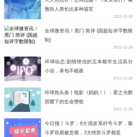
预告人类长出多种器官
2022-10-28
全球微资讯！黑门 简评 (因超短评字数限
制)
2022-10-28
环球动态:剧情绝佳的五本都市生活高分
小说，承包不眠夜
2022-10-28
环球热头条丨电影《妈妈！》：爱之光辉
照耀下的生命赞歌
2022-10-28
今日报丨斗罗：9大强攻系封号斗罗，菊
斗罗容易被忽视，3大绝世斗罗都是