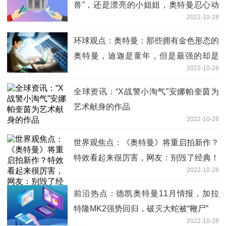
兽”，还是漂亮的小姐姐，奥特曼忍心动
2022-10-28
手？
环球观点：奥特曼：那些拥有金色形态的
奥特曼，迪迦是童年，但是最强的却是
2022-10-28
他！
全球资讯：“X战警小淘气”安娜帕奎茵为
艺术献身的作品
2022-10-28
世界观焦点：《奥特曼》将重启拍新作？
特效看起来很厉害，网友：别毁了经典！
2022-10-28
前沿热点：德凯奥特曼11月情报，加拉
特隆MK2强势回归，破灭大蛇被“鞭尸”
2022-10-28