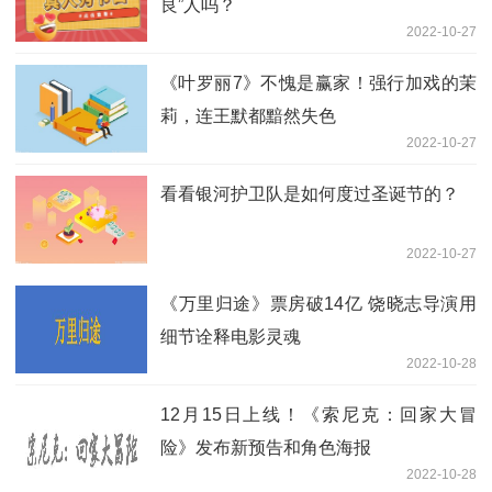
良”人吗？
2022-10-27
《叶罗丽7》不愧是赢家！强行加戏的茉
莉，连王默都黯然失色
2022-10-27
看看银河护卫队是如何度过圣诞节的？
2022-10-27
《万里归途》票房破14亿 饶晓志导演用
细节诠释电影灵魂
2022-10-28
12月15日上线！《索尼克：回家大冒
险》发布新预告和角色海报
2022-10-28