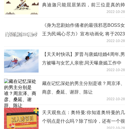
典迪迦只能屈居第四，前三位是真的帅
2022-10-28
气！
《身为悲剧始作俑者的最强邪恶BOSS女
王为民竭心尽力》宣布动画化 将于2023
2022-10-28
年7月开始播出
【天天时快讯】罗晋与唐嫣结婚4周年,男
方被曝与女艺人亲密,同天曝唐嫣工作中
2022-10-28
藏在记忆深处的男主分别是谁？周京泽、
商彦、桑延、谢辞、陈让
2022-10-28
天天观焦点：奥特曼:你知道奥特曼的几
个弱点是什么吗？除了怕冷，还有一个很
2022-10-28