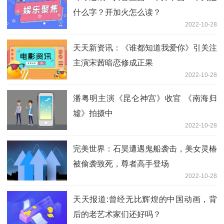
什么字？开加火怎么读？
2022-10-28
天天新资讯：《谁都知道我爱你》引关注
主演宋茜暗恋修成正果
2022-10-28
潘粤明主演《昆仑神宫》收官 《南海归
墟》拍摄中
2022-10-28
完美世界：石昊遭遇鬼船袭击，美女灵椿
被偷袭致死，尊者高手登场
2022-10-28
天天报道:曾经无比辉煌的中国动画，背
后的老艺术家们还好吗？