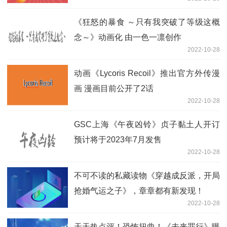
致命
《狂怒的暴食 ～只有我突破了等级这概
念～》动画化 由一色一凛创作
2022-10-28
动画《Lycoris Recoil》推出官方外传漫
画 漫画目前公开了2话
2022-10-28
GSC上海《午夜凶铃》贞子黏土人开订
预计将于2023年7月发售
2022-10-28
不可不读的私藏读物《穿越成反派，开局
抢婚气运之子》，章章都有新发现！
2022-10-28
天天热点评！恐怖扭曲！《未来罪行》曝