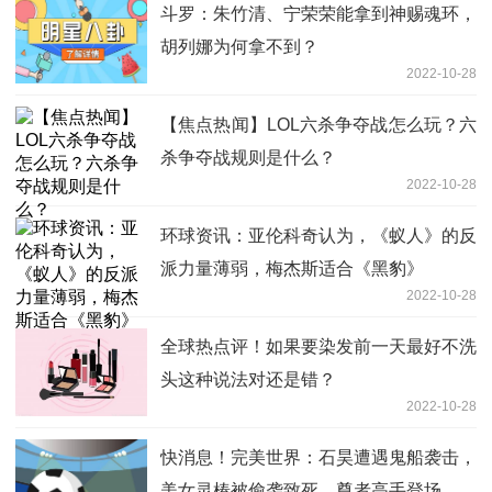
斗罗：朱竹清、宁荣荣能拿到神赐魂环，
胡列娜为何拿不到？
2022-10-28
【焦点热闻】LOL六杀争夺战怎么玩？六
杀争夺战规则是什么？
2022-10-28
环球资讯：亚伦科奇认为，《蚁人》的反
派力量薄弱，梅杰斯适合《黑豹》
2022-10-28
全球热点评！如果要染发前一天最好不洗
头这种说法对还是错？
2022-10-28
快消息！完美世界：石昊遭遇鬼船袭击，
美女灵椿被偷袭致死，尊者高手登场