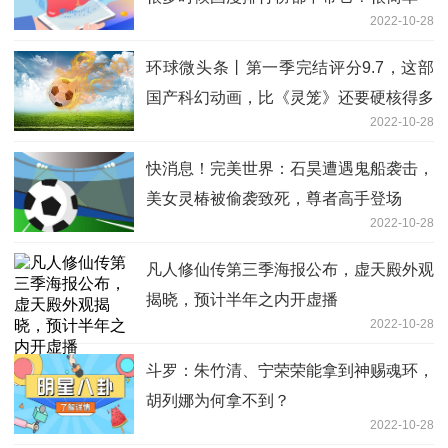
2022-10-28
环球微头条丨第一季完结评分9.7，这部
国产科幻动画，比《灵笼》还要硬核得多
2022-10-28
快消息！完美世界：石昊遭遇鬼船袭击，
美女灵椿被偷袭致死，尊者高手登场
2022-10-28
凡人修仙传第三季海报公布，虚天殿外观
揭晓，预计半年之内开虚播
2022-10-28
斗罗：朱竹清、宁荣荣能拿到神赐魂环，
胡列娜为何拿不到？
2022-10-28