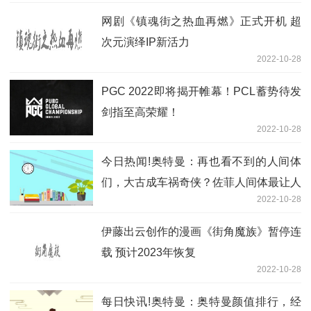
网剧《镇魂街之热血再燃》正式开机 超
次元演绎IP新活力
2022-10-28
PGC 2022即将揭开帷幕！PCL蓄势待发
剑指至高荣耀！
2022-10-28
今日热闻!奥特曼：再也看不到的人间体
们，大古成车祸奇侠？佐菲人间体最让人
2022-10-28
可惜！
伊藤出云创作的漫画《街角魔族》暂停连
载 预计2023年恢复
2022-10-28
每日快讯!奥特曼：奥特曼颜值排行，经