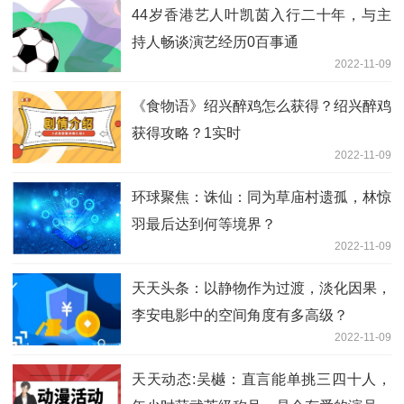
44岁香港艺人叶凯茵入行二十年，与主
持人畅谈演艺经历0百事通
2022-11-09
《食物语》绍兴醉鸡怎么获得？绍兴醉鸡
获得攻略？1实时
2022-11-09
环球聚焦：诛仙：同为草庙村遗孤，林惊
羽最后达到何等境界？
2022-11-09
天天头条：以静物作为过渡，淡化因果，
李安电影中的空间角度有多高级？
2022-11-09
天天动态:吴樾：直言能单挑三四十人，