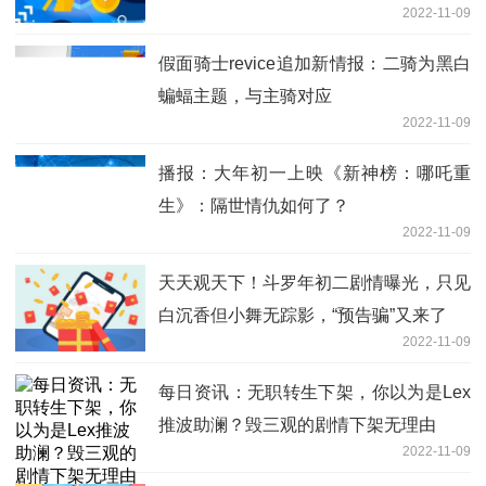
2022-11-09
假面骑士revice追加新情报：二骑为黑白
蝙蝠主题，与主骑对应
2022-11-09
播报：大年初一上映《新神榜：哪吒重
生》：隔世情仇如何了？
2022-11-09
天天观天下！斗罗年初二剧情曝光，只见
白沉香但小舞无踪影，“预告骗”又来了
2022-11-09
每日资讯：无职转生下架，你以为是Lex
推波助澜？毁三观的剧情下架无理由
2022-11-09