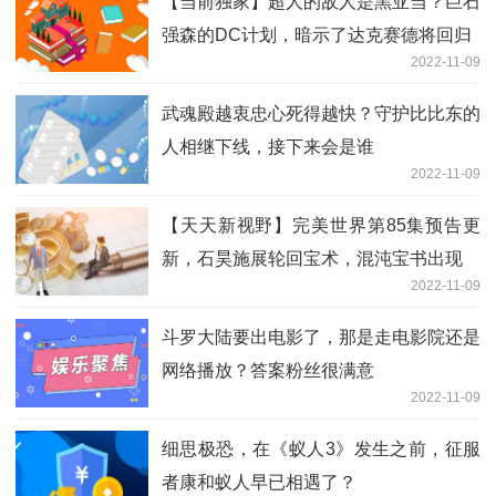
【当前独家】超人的敌人是黑亚当？巨石
强森的DC计划，暗示了达克赛德将回归
2022-11-09
武魂殿越衷忠心死得越快？守护比比东的
人相继下线，接下来会是谁
2022-11-09
【天天新视野】完美世界第85集预告更
新，石昊施展轮回宝术，混沌宝书出现
2022-11-09
斗罗大陆要出电影了，那是走电影院还是
网络播放？答案粉丝很满意
2022-11-09
细思极恐，在《蚁人3》发生之前，征服
者康和蚁人早已相遇了？