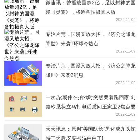
微速讯：曾播放量超2亿，足以封神的国
漫《灵笼》，将筹备拍摄真人版
2022-11-09
专治片荒，国漫又放大招，《济公之降龙
降世》来袭1环球今热点
2022-11-09
专治片荒，国漫又放大招，《济公之降龙
降世》来袭2消息
2022-11-09
一次,梁朝伟在拍戏时突然哭着跑回家,刘
嘉玲见状立马打电话质问王家卫2焦点要
2022-11-09
闻
天天讯息：原创“美国队长”黑化成九头蛇
特工之后,又要被洗白白了!