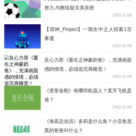
努力,与教练疑关系亲密
2022-11-09
【谓神_Project】一期生中之人招募1百
事通
2022-11-09
良心力荐《重生之神豪奶爸》，充满画面
感的情境，必须追完再睡觉！
2022-11-09
《变形金刚》有哪些机器人？直升飞机是
谁？
2022-11-09
《海底总动员》多莉是什么鱼？小丑鱼尼
莫的爸爸叫什么？