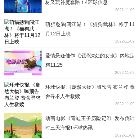
材又玩补魔套路！4环球信息
2022-11-09
萌猫憨狗闯江湖！《猫狗武林》将于11
月12日上映
2022-11-09
爱情悬疑佳作《沼泽深处的女孩》内地定
档11.25
2022-11-09
环球快报:《庞然大物》曝预告 布兰登·费
舍寻求人生救赎
2022-11-09
动画电影《青蛙王子历险记2》发布倒计
时三天海报1环球热讯
2022-11-09