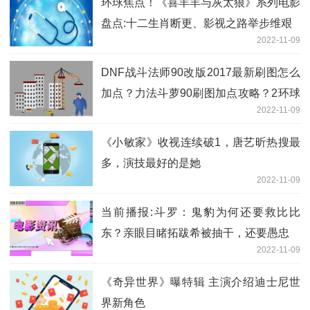
环球焦点！《喜羊羊与灰太狼》系列电影
盘点:十二生肖断更、影视之路举步维艰
2022-11-09
DNF战斗法师90改版2017最新刷图怎么
加点？力法斗萝90刷图加点攻略？2环球
2022-11-09
快消息
《小敏家》收视连续破1，唐艺昕热搜最
多，演技最好的是她
2022-11-09
当前播报:斗罗：鬼豹为何还要救比比
东？亲眼目睹拓跋希被抽干，还要愚忠
2022-11-09
《奇异世界》曝特辑 主演介绍迪士尼世
界新角色