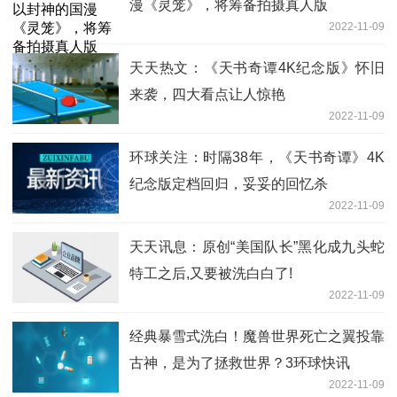
漫《灵笼》，将筹备拍摄真人版
2022-11-09
天天热文：《天书奇谭4K纪念版》怀旧
来袭，四大看点让人惊艳
2022-11-09
环球关注：时隔38年，《天书奇谭》4K
纪念版定档回归，妥妥的回忆杀
2022-11-09
天天讯息：原创“美国队长”黑化成九头蛇
特工之后,又要被洗白白了!
2022-11-09
经典暴雪式洗白！魔兽世界死亡之翼投靠
古神，是为了拯救世界？3环球快讯
2022-11-09