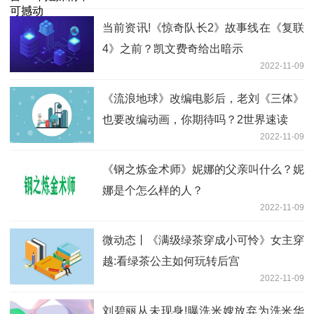
当前资讯!《惊奇队长2》故事线在《复联
4》之前？凯文费奇给出暗示
2022-11-09
《流浪地球》改编电影后，老刘《三体》
也要改编动画，你期待吗？2世界速读
2022-11-09
《钢之炼金术师》妮娜的父亲叫什么？妮
娜是个怎么样的人？
2022-11-09
微动态丨《满级绿茶穿成小可怜》女主穿
越:看绿茶公主如何玩转后宫
2022-11-09
刘碧丽从未现身!曝洗米嫂放弃为洗米华