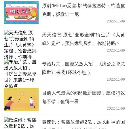
原创“MeToo受害者”约翰拉塞特：缔造皮
克斯，拯救迪士尼
2022-11-09
天天信息:原创“变形金刚”衍生片《大黄
蜂》定档，预告燃到爆炸，你期待吗？
2022-11-09
专治片荒，国漫又放大招，《济公之降龙
降世》来袭1环球今热点
2022-11-09
目前人气最高的6部最新国漫，建模特效
都不错，值得一看
2022-11-09
微速讯：曾播放量超2亿，足以封神的国