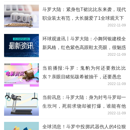
斗罗大陆：紧身包T裙比比东来袭，现代
职业装太有范，大长腿爱了1全球观天下
2022-11-09
环球观速讯丨斗罗大陆：小舞阿银建模全
新风格，红色紫色高跟鞋太亮眼，很魅惑
2022-11-09
当前播报:斗罗：鬼豹为何还要救比比
东？亲眼目睹拓跋希被抽干，还要愚忠
2022-11-09
当前讯息：斗罗大陆：身为封号斗罗却一
生坎坷，死前求饶却被打爆，谁能有他
2022-11-09
惨？
全球消息！斗罗中投掷武器伤人的4位狠