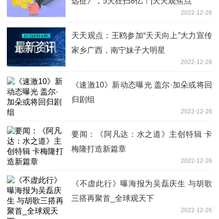
远征》，5天狂扫8亿！|天天观焦点
2022-12-26
天天观点：王鸥参加“天天向上”大力宣传
家乡广西，南宁妹子大明星
2022-12-26
《速激10》新动态曝光 盖尔·加朵或将回
归剧组
2022-12-26
要闻：《阿凡达：水之道》主创特辑 卡
梅隆打造新篇章
2022-12-26
《不虚此行》曝海报为吴磊庆生 与胡歌
三搭再聚首_全球观天下
2022-12-26