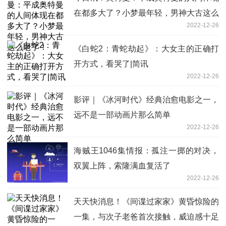
在都多大了？小梦最年轻，男神大古这么
2022-12-26
老了！
《白蛇2：青蛇劫起》：大女主的正确打
开方式，看哭了|简讯
2022-12-26
影评｜《冰河时代》经典治愈电影之一，
远不是一部动画片那么简单
2022-12-26
海贼王1046集情报：孤注一掷的对决，
双翼上阵，索隆满血复活了
2022-12-26
天天快消息！《间谍过家家》黄昏惊险的
一集，与次子老爸首次接触，威迫感十足