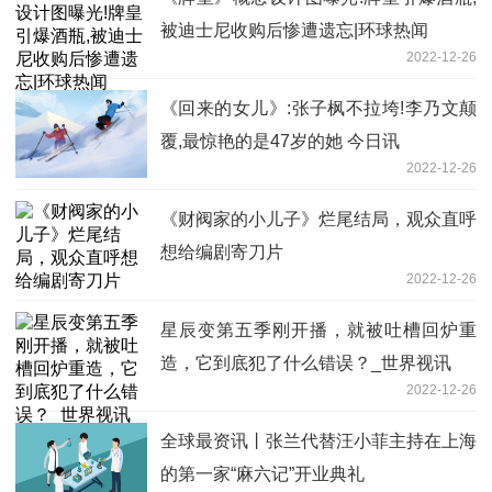
被迪士尼收购后惨遭遗忘|环球热闻
2022-12-26
《回来的女儿》:张子枫不拉垮!李乃文颠
覆,最惊艳的是47岁的她 今日讯
2022-12-26
《财阀家的小儿子》烂尾结局，观众直呼
想给编剧寄刀片
2022-12-26
星辰变第五季刚开播，就被吐槽回炉重
造，它到底犯了什么错误？_世界视讯
2022-12-26
全球最资讯丨张兰代替汪小菲主持在上海
的第一家“麻六记”开业典礼