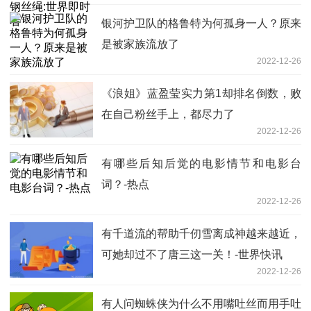
银河护卫队的格鲁特为何孤身一人？原来
是被家族流放了
2022-12-26
《浪姐》蓝盈莹实力第1却排名倒数，败
在自己粉丝手上，都尽力了
2022-12-26
有哪些后知后觉的电影情节和电影台
词？-热点
2022-12-26
有千道流的帮助千仞雪离成神越来越近，
可她却过不了唐三这一关！-世界快讯
2022-12-26
有人问蜘蛛侠为什么不用嘴吐丝而用手吐