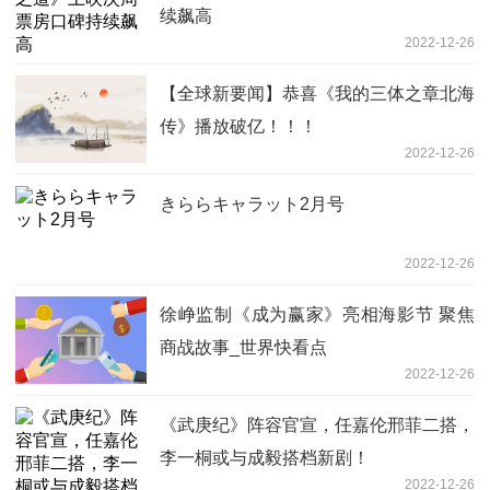
续飙高
2022-12-26
【全球新要闻】恭喜《我的三体之章北海
传》播放破亿！！！
2022-12-26
きららキャラット2月号
2022-12-26
徐峥监制《成为赢家》亮相海影节 聚焦
商战故事_世界快看点
2022-12-26
《武庚纪》阵容官宣，任嘉伦邢菲二搭，
李一桐或与成毅搭档新剧！
2022-12-26