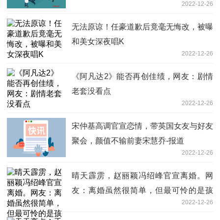
2022-12-26
无法原谅！任豪道歉后竟毫无悔改，被曝
和美女深夜唱K
2022-12-26
《阿凡达2》能否再创佳绩，网友：剧情
老套没看点
2022-12-26
宋仲基高调官宣恋情，带英国女友与好友
聚会，颜值不输前妻宋慧乔-报道
2022-12-26
晴天霹雳，赵丽颖冯绍峰官宣离婚。网
友：离婚虽然很简单，但最可怜的是孩
2022-12-26
子:环球观热点