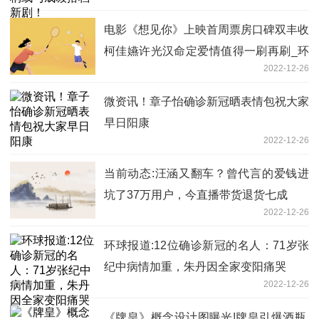
电影《想见你》上映首周票房口碑双丰收
柯佳嬿许光汉命定爱情值得一刷再刷_环
2022-12-26
球精选
微资讯！章子怡确诊新冠晒表情包祝大家
早日阳康
2022-12-26
当前动态:汪涵又翻车？曾代言的爱钱进
坑了37万用户，今直播带货退货七成
2022-12-26
环球报道:12位确诊新冠的名人：71岁张
纪中病情加重，朱丹因全家变阳痛哭
2022-12-26
《牌皇》概念设计图曝光!牌皇引爆酒瓶,