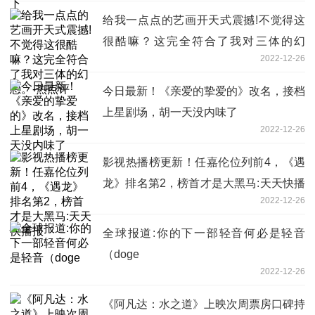
给我一点点的艺画开天式震撼!不觉得这
很酷嘛？这完全符合了我对三体的幻
2022-12-26
想。-热点评
今日最新！《亲爱的挚爱的》改名，接档
上星剧场，胡一天没内味了
2022-12-26
影视热播榜更新！任嘉伦位列前4，《遇
龙》排名第2，榜首才是大黑马:天天快播
2022-12-26
报
全球报道:你的下一部轻音何必是轻音
（doge
2022-12-26
《阿凡达：水之道》上映次周票房口碑持