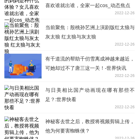
喜欢谁就出谁，全家一起cos_动态焦点
2022-12-26
当前聚焦：殷桃孙艺洲上演剧版红太狼与
灰太狼 红太狼与灰太狼
2022-12-26
有千道流的帮助千仞雪离成神越来越近，
可她却过不了唐三这一关！-世界快讯
2022-12-26
与日美相比国产动画现在哪有那些不
足？:世界快看
2022-12-26
神秘客去世之后，教授将视频剪辑上传，
他为何要害蜘蛛侠？
2022-12-26