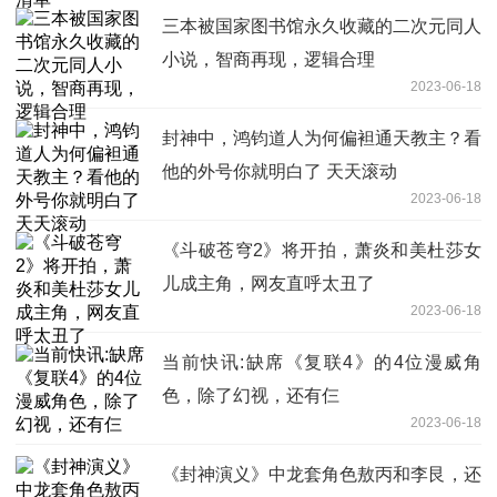
三本被国家图书馆永久收藏的二次元同人
小说，智商再现，逻辑合理
2023-06-18
封神中，鸿钧道人为何偏袒通天教主？看
他的外号你就明白了 天天滚动
2023-06-18
《斗破苍穹2》将开拍，萧炎和美杜莎女
儿成主角，网友直呼太丑了
2023-06-18
当前快讯:缺席《复联4》的4位漫威角
色，除了幻视，还有仨
2023-06-18
《封神演义》中龙套角色敖丙和李艮，还