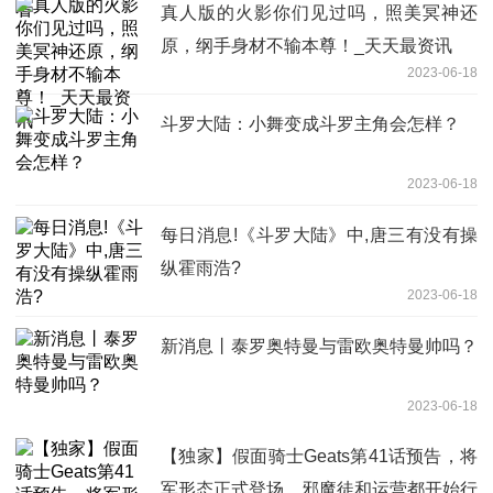
真人版的火影你们见过吗，照美冥神还
原，纲手身材不输本尊！_天天最资讯
2023-06-18
斗罗大陆：小舞变成斗罗主角会怎样？
2023-06-18
每日消息!《斗罗大陆》中,唐三有没有操
纵霍雨浩?
2023-06-18
新消息丨泰罗奥特曼与雷欧奥特曼帅吗？
2023-06-18
【独家】假面骑士Geats第41话预告，将
军形态正式登场，邪魔徒和运营都开始行