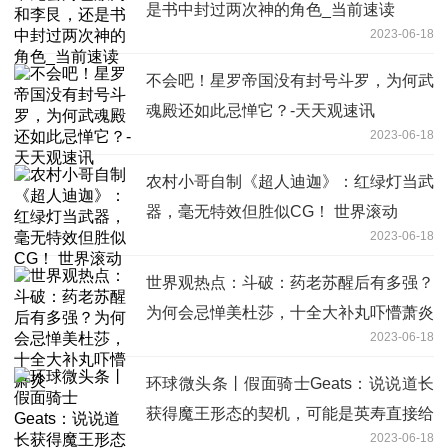
是书中封过两次神的角色_当前速读
2023-06-18
不会吧！星罗帝国没有封号斗罗，为何武
魂殿还如此忌惮它？-天天观速讯
2023-06-18
农村小哥自制《超人迪迦》：红绿灯当武
器，毫无特效但胜似CG！ 世界滚动
2023-06-18
世界观热点：斗破：药老苏醒后有多强？
为何会忌惮美杜莎，十全大补丸吓懵萧炎
2023-06-18
环球微头条丨假面骑士Geats：说说道长
获得魔王形态的契机，可能是英寿直接给
2023-06-18
的