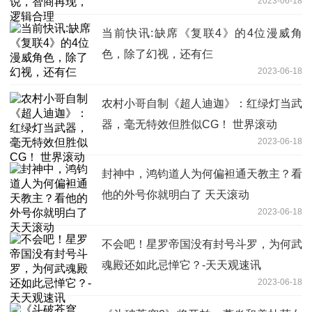
2023-06-18
当前快讯:缺席《复联4》的4位漫威角
色，除了幻视，还有仨
2023-06-18
农村小哥自制《超人迪迦》：红绿灯当武
器，毫无特效但胜似CG！ 世界滚动
2023-06-18
封神中，鸿钧道人为何偏袒通天教主？看
他的外号你就明白了 天天滚动
2023-06-18
不会吧！星罗帝国没有封号斗罗，为何武
魂殿还如此忌惮它？-天天观速讯
2023-06-18