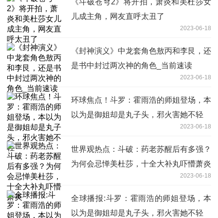
《斗破苍穹2》将开拍，萧炎和美杜莎女
儿成主角，网友直呼太丑了
2023-06-18
《封神演义》中龙套角色敖丙和李艮，还
是书中封过两次神的角色_当前速读
2023-06-18
环球焦点！斗罗：霍雨浩的师姐登场，本
以为是御姐却是丸子头，邪火害她不轻
2023-06-18
世界观热点：斗破：药老苏醒后有多强？
为何会忌惮美杜莎，十全大补丸吓懵萧炎
2023-06-18
全球播报:斗罗：霍雨浩的师姐登场，本
以为是御姐却是丸子头，邪火害她不轻