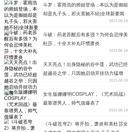
斗罗：霍雨浩的师姐登场，本以为是御姐
却是丸子头，邪火害她不轻|全球新要闻
2023-06-18
斗破：药老苏醒后有多强？为何会忌惮美
杜莎，十全大补丸吓懵萧炎
2023-06-18
天天亮点！出身隐秘的谷中莲，武功已经
超越谷之华，只因她启动开挂功力猛增
2023-06-18
女生版娜娜明COSPLAY，《咒术回战》
最靠谱男人，帅气值爆表了
2023-06-18
《斗破苍穹2》将开拍，萧炎和美杜莎女