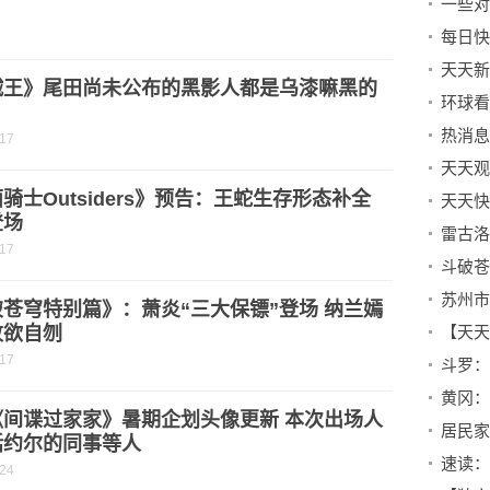
一些对
天天新
贼王》尾田尚未公布的黑影人都是乌漆嘛黑的
环球看
？
-17
骑士Outsiders》预告：王蛇生存形态补全
登场
-17
苍穹特别篇》：萧炎“三大保镖”登场 纳兰嫣
败欲自刎
-17
黄冈：
《间谍过家家》暑期企划头像更新 本次出场人
括约尔的同事等人
速读：
-24