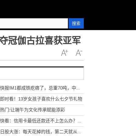
搜索
夺冠伽古拉喜获亚军
每日快报!M1都成铁疙瘩了，总重70吨，中了IED照样脱帽
即时看！13岁女孩子喜欢什么七夕节礼物
热门:让端午为文化传承赋能添彩
每日快看：信用卡最低还款还不上怎么办？还不上会产生哪些后果？
亲历日股大涨：每天花掉的钱，第二天就从股市里回来了_环球新消息