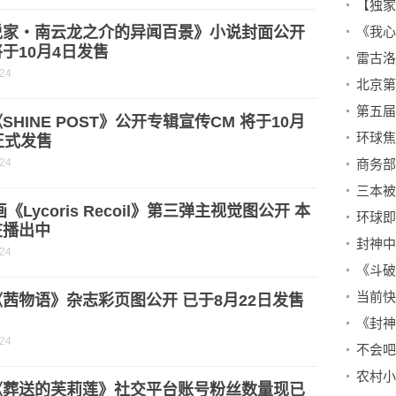
说家・南云龙之介的异闻百景》小说封面公开
《我心
于10月4日发售
-24
第五届
SHINE POST》公开专辑宣传CM 将于10月
正式发售
-24
画《Lycoris Recoil》第三弹主视觉图公开 本
环球即
在播出中
-24
茜物语》杂志彩页图公开 已于8月22日发售
-24
《葬送的芙莉莲》社交平台账号粉丝数量现已