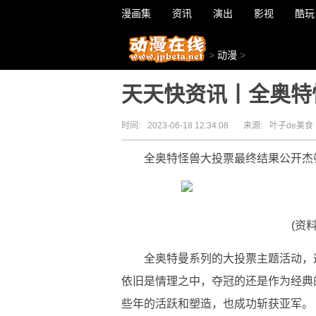
漫画集
资讯
演出
影视
酷玩
>
动漫
>
天天快资讯丨全奥特
时间:
2023-06-18 12:34:08
来源:
叶子de美食
全奥特怪兽大投票最终结果公开杰
(资
全奥特曼系列的大投票主题活动，
依旧是情理之中，夺冠的还是作为经典
些年的活跃和塑造，也成功斩获亚军。