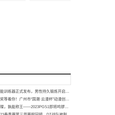
岩石智能训练器正式发布，男性持久锻炼开启智能浪潮
万元大奖等着你！广州市“国潮·云漫杯”动漫创作大赛开赛！
巨星璀璨，孰能称王——2023PGS1即将鸣锣开赛！
PCL2023春季赛第三周赛程回顾，DT战队披荆斩棘登顶周冠