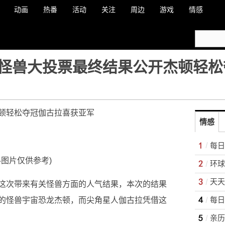
动画
热番
活动
关注
周边
游戏
情感
怪兽大投票最终结果公开杰顿轻松
顿轻松夺冠伽古拉喜获亚军
情感
料图片仅供参考)
环球
天天
这次带来有关怪兽方面的人气结果，本次的结果
的怪兽宇宙恐龙杰顿，而尖角星人伽古拉凭借这