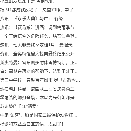
小翼的发疯属于是 当前快讯
每日快报!M1都成铁疙瘩了，总重70吨，中了IED照样脱帽
资讯：《永乐大典》与广西“有缘”
热讯：【赛马娘】漫画：说到梅雨季节
热消息：全王给悟空的危险任务，钻石沙鲁登场，悟空面临最绝望的局面
天天观速讯丨七大罪最终季定档1月，最强天使真叶登场？原来这都是高瑟的阴谋
天天快资讯丨全奥特怪兽大投票最终结果公开杰顿轻松夺冠伽古拉喜获亚军
雷古洛斯奥特曼：雷布朗多附体雷博特斯，正式参战奥特银河格斗_环球今日报
斗破苍穹：萧炎在药老的帮助下，达到了斗王巅峰，三上云岚宗！
苏州市第三中学校：穿越百年风雨 尽显古韵今风_今日关注
【天天速看料】科曼：欧国联三四名决赛荷兰想赢，意大利缺席世界杯但仍是强队
斗罗：霍雨浩的师姐登场，本以为是御姐却是丸子头，邪火害她不轻 消息
苏东坡的千年“遗爱”
居民家中来“访客”，原是国家二级保护动物红隼 焦点要闻
杨紫和范丞丞官宣恋情，太甜了！