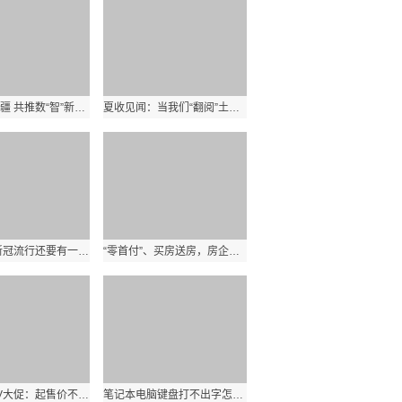
专家汇至新疆 共推数“智”新发展
夏收见闻：当我们“翻阅”土地|当前视讯
当前滚动:新冠流行还要有一段时间，但烈度将逐渐走低，重症患者增加不少
“零首付”、买房送房，房企为回笼资金开启花式卖房
一加Ace 2V大促：起售价不到2000元 无塑料支架_环球速读
笔记本电脑键盘打不出字怎么回事_笔记本电脑键盘打不出字