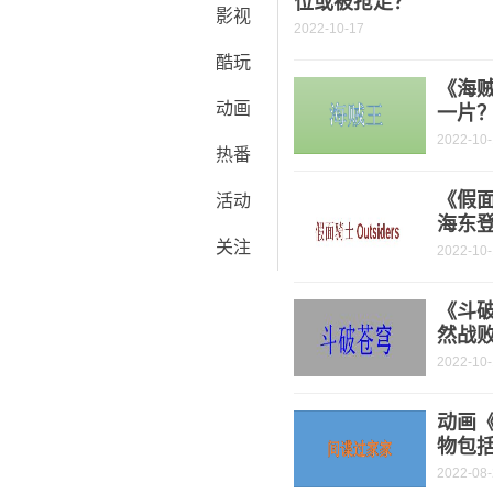
位或被抢走？
影视
2022-10-17
酷玩
《海
动画
一片
2022-10
热番
《假面
活动
海东
关注
2022-10
《斗破
然战
2022-10
动画
物包
2022-08