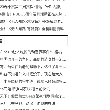
PCL2023春季赛第二周赛程回顾，PeRo战队绝地反击夺桂冠
不落幕6到底！PUBG6周年福利活动正在火热开启！
探秘冰城！《无人知路·寒酥篇》ARG解谜游戏！打破次元的更多可能！
冰雪盛会！《无人知路·寒酥篇》全新剧情资料片发布！ARG解谜游戏
送
日媒公布“2018让人吃惊的动漫界事件”：樱桃子逝世关注度第一！
斗二那些类似斗一的角色，高仿竹清身材一流，最像小舞的不是女主
斗破苍穹：萧炎在药老的帮助下，达到了斗王巅峰，三上云岚宗！|全球微头条
以前的科普不知道什么时候没了，现在给大家发一下
快看点丨出身隐秘的谷中莲，武功已经超越谷之华，只因她启动开挂功力猛增
化底蕴 增强国家认同|当前快讯
全球观天下！假面骑士Geats第40话剧情简介，道长无意中让沙罗退场，运营开始和支持方合作
讯！【赛马娘】动漫：退烧的办法