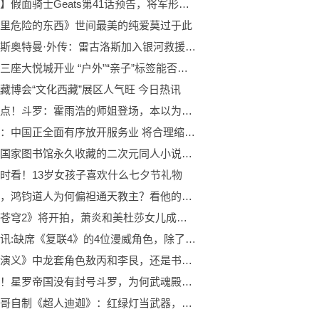
【独家】假面骑士Geats第41话预告，将军形态正式登场，邪魔徒和运营都开始行动了
里危险的东西》世间最美的纯爱莫过于此
雷古洛斯奥特曼·外传：雷古洛斯加入银河救援队，利布特回来了 世界最资讯
北京第三座大悦城开业 “户外”“亲子”标签能否突围京西市场？
藏博会“文化西藏”展区人气旺 今日热讯
环球焦点！斗罗：霍雨浩的师姐登场，本以为是御姐却是丸子头，邪火害她不轻
商务部：中国正全面有序放开服务业 将合理缩减外资准入负面清单
三本被国家图书馆永久收藏的二次元同人小说，智商再现，逻辑合理
时看！13岁女孩子喜欢什么七夕节礼物
封神中，鸿钧道人为何偏袒通天教主？看他的外号你就明白了 天天滚动
《斗破苍穹2》将开拍，萧炎和美杜莎女儿成主角，网友直呼太丑了
当前快讯:缺席《复联4》的4位漫威角色，除了幻视，还有仨
《封神演义》中龙套角色敖丙和李艮，还是书中封过两次神的角色_当前速读
不会吧！星罗帝国没有封号斗罗，为何武魂殿还如此忌惮它？-天天观速讯
农村小哥自制《超人迪迦》：红绿灯当武器，毫无特效但胜似CG！ 世界滚动