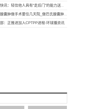
今日快讯：轻信他人具有“走后门”的能力送了钱没办成事 索要“打点费”法院不支持
巴氏腺囊肿做手术要住几天院_做巴氏腺囊肿手术需要住院吗
部：正推进加入CPTPP进程-环球播资讯