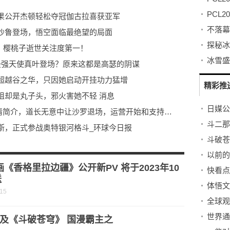
果公开杰顿轻松夺冠伽古拉喜获亚军
沙鲁登场，悟空面临最绝望的局面
”：樱桃子逝世关注度第一！
最强天使真叶登场？原来这都是高瑟的阴谋
超越谷之华，只因她启动开挂功力猛增
精彩推
姐却是丸子头，邪火害她不轻 消息
全球观天下！假面骑士Geats第40话剧情简介，道长无意中让沙罗退场，运营开始和支持方合作
斯，正式参战奥特银河格斗_环球今日报
了斗王巅峰，三上云岚宗！|全球微头条
了斗王巅峰，三上云岚宗！
画《香格里拉边疆》公开新PV 将于2023年10
送
体悟文
-15
世界通
及《斗破苍穹》 国漫霸主之