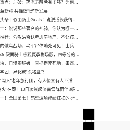
世界观热点：斗破：药老苏醒后有多强？为何会忌惮美杜莎，十全大补丸吓懵萧炎
至新疆 共推数“智”新发展
环球微头条丨假面骑士Geats：说说道长获得魔王形态的契机，可能是英寿直接给的
假面骑士：说说那些著名的神骑，你认为哪一个最厉害？_环球观察
全球热推荐：俞敏洪否认考虑房地产，不让孩子继承公司
激战后的俄乌战场，乌军尸体随处可见！士兵与平民的痛苦与呼唤 当前观点
天天动态:假面骑士极狐夏季剧场版，四等分的极狐内战，能够打败英寿的，只能是他自己
气质这块，日漫眼镜娘一直抓得死死地，果然眼镜即是本体
学团：异化成“杀猪盘”？
“闯入”老年旅行团，有人惊喜有人不适
高温“熄火”在即！19日凌晨起济南雷阵雨伴8级风 局地或有大雨_天天新消息
中部第一！全国第七！鹤壁这项成绩杠杠的-环球资讯
首页
频道