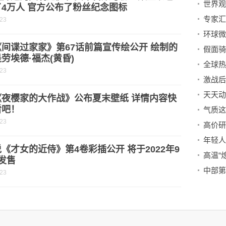
4万人 官方公布了粉丝纪念图标
专家汇
-23
间谍过家家》第67话前篇宣传绘公开 绘制的
劳埃德·福杰(黄昏)
-23
《夜樱家的大作战》公布夏末壁纸 详情内容快
看吧！
-23
高价研
年轻人
《才女的近侍》第4卷彩插公开 将于2022年9
发售
-23